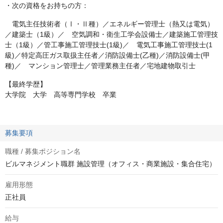
・次の資格をお持ちの方：
電気主任技術者（Ⅰ・Ⅱ種）／エネルギー管理士（熱又は電気）
／建築士（1級）／ 空気調和・衛生工学会設備士／建築施工管理技
士（1級）／管工事施工管理技士(1級)／ 電気工事施工管理技士(1
級)／特定高圧ガス取扱主任者／消防設備士(乙種)／消防設備士(甲
種)／ マンション管理士／管理業務主任者／宅地建物取引士
【最終学歴】
大学院 大学 高等専門学校 卒業
募集要項
職種 / 募集ポジション名
ビルマネジメント職群 施設管理（オフィス・商業施設・集合住宅）
雇用形態
正社員
給与