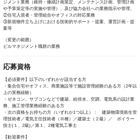
ジメント業務（維持・修繕計画策定、メンテナンス計画、管理計画
や予算策定等の実施や管理）、及び協力会社への業務指示や管理。
②住宅入居者・管理組合やオフィスの対応業務
③新規物件立ち上げにおける技術的サポート・提案、運営計画・提
案等
（変更の範囲）
ビルマネジメント職群の業務
応募資格
【必須要件】以下のいずれかが該当する方
・集合住宅やオフィス、商業施設等で施設管理経験のある方（2年以
上の実務経験）
・ゼネコン、サブコンなどで建築、給排水、空調、電気系の設計業
務、施工管理業務経験のある方
・次の資格をお持ちの方（いずれか1つ以上）： 建築物環境衛生管
理技術者／電気主任技術者（Ⅲ種）／建築士（２級）／ ボイラー
技士(１、2級)／第１、2種電気工事士
【歓迎要件】