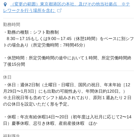
（変更の範囲）東京都港区の本社、及びその他当社拠点 ※テ
レワークを行う場所を含む
勤務時間
・勤務の種類：シフト勤務制

   8:30～17:15もしくは9:00～17:45（休憩1時間）をベースに別シフ
トの場合あり（所定労働時間：7時間45分）

・休憩時間：所定労働時間の途中において１時間、所定労働時間終
了後15分間
休日
・休日：週休2日制（土曜日・日曜日、国民の祝日、年末年始［12
月29日〜1月3日］にも出勤の可能性あり。年間休日約120日。）

※土日祝日等も含めてシフト組みされており、原則１週あたり２日
の公休日を設定いただく形を予定。

・休暇：年次有給休暇14日〜20日（初年度は入社月に応じて2〜14
日）慶事休暇、忌引き休暇、産前産後休暇　ほか
福利厚生