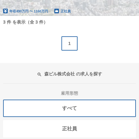
年収
490万円 〜 1160万円
正社員
3 件 を表示（全 3 件）
1
森ビル株式会社 の求人を探す
雇用形態
すべて
正社員