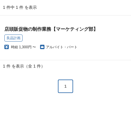
1 件中 1 件 を表示
店頭販促物の制作業務【マーケティング部】
良品計画
時給
1,300円 〜
アルバイト・パート
1 件 を表示（全 1 件）
1