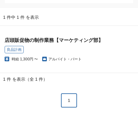
1 件中 1 件 を表示
店頭販促物の制作業務【マーケティング部】
良品計画
時給
1,300円 〜
アルバイト・パート
1 件 を表示（全 1 件）
1