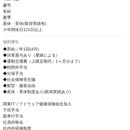
慶弔

有給

夏季

産休・育休(取得実績有)

※年間休日121日以上
福利厚生
◆昇給／年1回(4月)

◆決算賞与あり（業績による）

◆通勤交通費（上限定期代：1ヶ月分まで）

◆時間外手当

◆出張手当

◆社会保険等完備

◆髪型・服装自由

◆産休・育休制度あり(取得実績あり)

関東ITソフトウェア健康保険組合加入

子供手当

親孝行手当

社員持株会

社内外研修制度
