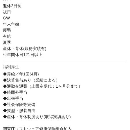
週休2日制

祝日

GW

年末年始

慶弔

有給

夏季

産休・育休(取得実績有)

※年間休日121日以上
福利厚生
◆昇給／年1回(4月)

◆決算賞与あり（業績による）

◆通勤交通費（上限定期代：1ヶ月分まで）

◆時間外手当

◆出張手当

◆社会保険等完備

◆髪型・服装自由

◆産休・育休制度あり(取得実績あり)

関東ITソフトウェア健康保険組合加入
