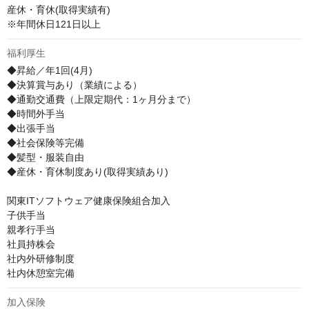
産休・育休(取得実績有)

※年間休日121日以上
福利厚生
◆昇給／年1回(4月)

◆決算賞与あり（業績による）

◆通勤交通費（上限定期代：1ヶ月分まで）

◆時間外手当

◆出張手当

◆社会保険等完備

◆髪型・服装自由

◆産休・育休制度あり(取得実績あり)

関東ITソフトウェア健康保険組合加入

子供手当

親孝行手当

社員持株会

社内外研修制度

社内休憩室完備
加入保険