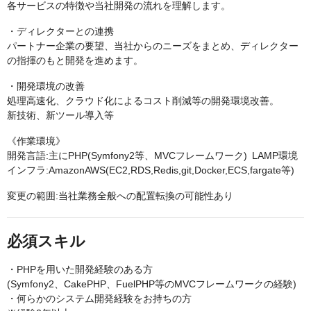
各サービスの特徴や当社開発の流れを理解します。
・ディレクターとの連携
パートナー企業の要望、当社からのニーズをまとめ、ディレクター
の指揮のもと開発を進めます。
・開発環境の改善
処理高速化、クラウド化によるコスト削減等の開発環境改善。
新技術、新ツール導入等
《作業環境》
開発言語:主にPHP(Symfony2等、MVCフレームワーク) LAMP環境
インフラ:AmazonAWS(EC2,RDS,Redis,git,Docker,ECS,fargate等)
変更の範囲:当社業務全般への配置転換の可能性あり
必須スキル
・PHPを用いた開発経験のある方
(Symfony2、CakePHP、FuelPHP等のMVCフレームワークの経験)
・何らかのシステム開発経験をお持ちの方