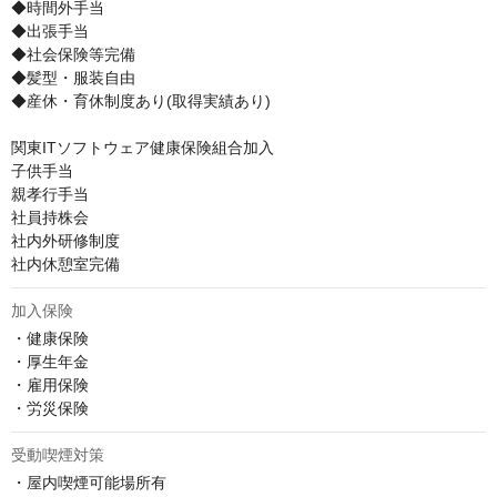
◆時間外手当

◆出張手当

◆社会保険等完備

◆髪型・服装自由

◆産休・育休制度あり(取得実績あり)

関東ITソフトウェア健康保険組合加入

子供手当

親孝行手当

社員持株会

社内外研修制度

社内休憩室完備
加入保険
・健康保険

・厚生年金

・雇用保険

・労災保険
受動喫煙対策
・屋内喫煙可能場所有
