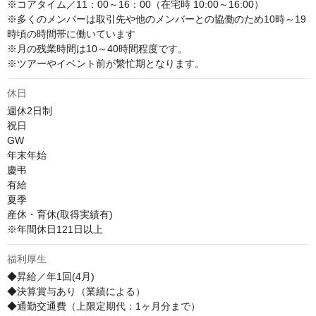
※コアタイム／11：00～16：00（在宅時 10:00～16:00）

※多くのメンバーは取引先や他のメンバーとの協働のため10時～19
時頃の時間帯に働いています

※月の残業時間は10～40時間程度です。

※ツアーやイベント前が繁忙期となります。
休日
週休2日制

祝日

GW

年末年始

慶弔

有給

夏季

産休・育休(取得実績有)

※年間休日121日以上
福利厚生
◆昇給／年1回(4月)

◆決算賞与あり（業績による）

◆通勤交通費（上限定期代：1ヶ月分まで）
