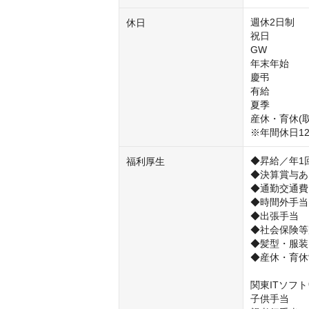
週休2日制

休日
祝日

GW

年末年始

慶弔

有給

夏季

産休・育休(取
※年間休日1
◆昇給／年1回
福利厚生
◆決算賞与あ
◆通勤交通費
◆時間外手当

◆出張手当

◆社会保険等
◆髪型・服装
◆産休・育休
関東ITソフ
子供手当
