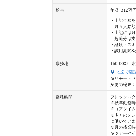
給与
年収
312万円
・上記金額を
　月々支給額／
・上記には月3
　超過分は支
・経験・スキ
・試用期間3
勤務地
150-0002
地図で確
※リモートワ
変更の範囲：
フレックスタ
勤務時間
※標準勤務時間
※コアタイム／
※多くのメン
に働いていま
※月の残業時
※ツアーやイ