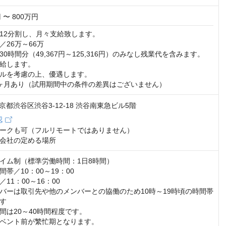
 〜 800万円
12分割し、月々支給致します。

26万～66万

0時間分（49,367円～125,316円）のみなし残業代を含みます。

給します。

ルを考慮の上、優遇します。

ヶ月あり（試用期間中の条件の差異はございません）
 東京都渋谷区渋谷3-12-18 渋谷南東急ビル5階
認
ークも可（フルリモートではありません）

会社の定める場所
イム制（標準労働時間：1日8時間）

帯／10：00～19：00

11：00～16：00

バーは取引先や他のメンバーとの協働のため10時～19時頃の時間帯
す

間は20～40時間程度です。

ベント前が繁忙期となります。