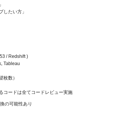
」
プしたい方」
/ Redshift )
 Tableau
望枚数）
るコードは全てコードレビュー実施
転換の可能性あり