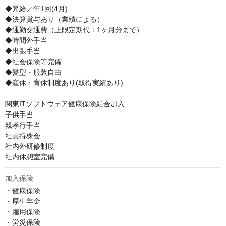
◆昇給／年1回(4月)

◆決算賞与あり（業績による）

◆通勤交通費（上限定期代：1ヶ月分まで）

◆時間外手当

◆出張手当

◆社会保険等完備

◆髪型・服装自由

◆産休・育休制度あり(取得実績あり)

関東ITソフトウェア健康保険組合加入

子供手当

親孝行手当

社員持株会

社内外研修制度

社内休憩室完備
加入保険
・健康保険

・厚生年金

・雇用保険

・労災保険