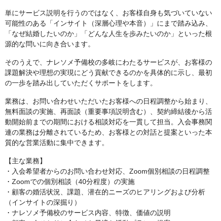
単にサービス説明を行うのではなく、お客様自身も気づいていない
可能性のある「インサイト（深層心理や本音）」にまで踏み込み、
「なぜ結婚したいのか」「どんな人生を歩みたいのか」といった根
源的な問いに向き合います。
そのうえで、ナレソメ予備校の多岐にわたるサービスが、お客様の
課題解決や理想の実現にどう貢献できるのかを具体的に示し、最初
の一歩を踏み出していただくサポートをします。
業務は、お問い合わせいただいたお客様への日程調整から始まり、
無料面談の実施、再面談（重要事項説明含む）、契約締結後から活
動開始前までの期間における相談対応を一貫して担当。入会事務関
連の業務は分離されているため、お客様との対話と提案といった本
質的な営業活動に集中できます。
【主な業務】
・入会希望者からのお問い合わせ対応、Zoom個別相談の日程調整
・Zoomでの個別相談（40分程度）の実施
・顧客の婚活状況、課題、潜在的ニーズのヒアリングおよび分析
（インサイトの深掘り）
・ナレソメ予備校のサービス内容、特徴、価値の説明