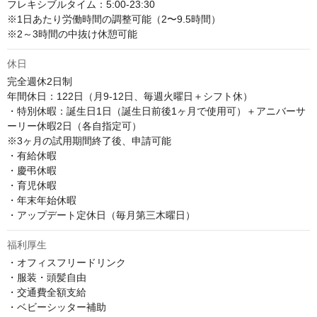
フレキシブルタイム：5:00-23:30

※1日あたり労働時間の調整可能（2〜9.5時間）

※2～3時間の中抜け休憩可能
休日
完全週休2日制

年間休日：122日（月9-12日、毎週火曜日＋シフト休）

・特別休暇：誕生日1日（誕生日前後1ヶ月で使用可）＋アニバーサ
ーリー休暇2日（各自指定可）

※3ヶ月の試用期間終了後、申請可能

・有給休暇

・慶弔休暇

・育児休暇

・年末年始休暇

・アップデート定休日（毎月第三木曜日）
福利厚生
・オフィスフリードリンク

・服装・頭髪自由

・交通費全額支給

・ベビーシッター補助
