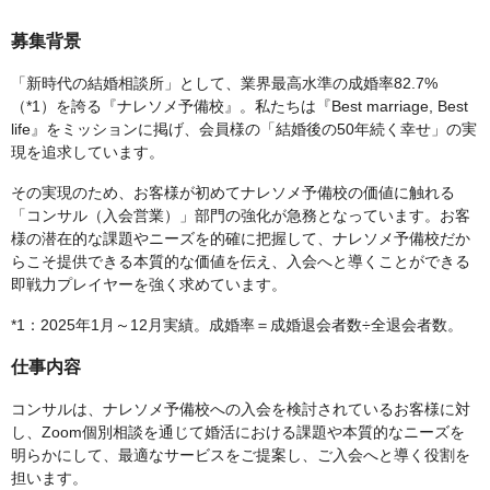
募集背景
「新時代の結婚相談所」として、業界最高水準の成婚率82.7%
（*1）を誇る『ナレソメ予備校』。私たちは『Best marriage, Best
life』をミッションに掲げ、会員様の「結婚後の50年続く幸せ」の実
現を追求しています。
その実現のため、お客様が初めてナレソメ予備校の価値に触れる
「コンサル（入会営業）」部門の強化が急務となっています。お客
様の潜在的な課題やニーズを的確に把握して、ナレソメ予備校だか
らこそ提供できる本質的な価値を伝え、入会へと導くことができる
即戦力プレイヤーを強く求めています。
*1：2025年1月～12月実績。成婚率＝成婚退会者数÷全退会者数。
仕事内容
コンサルは、ナレソメ予備校への入会を検討されているお客様に対
し、Zoom個別相談を通じて婚活における課題や本質的なニーズを
明らかにして、最適なサービスをご提案し、ご入会へと導く役割を
担います。