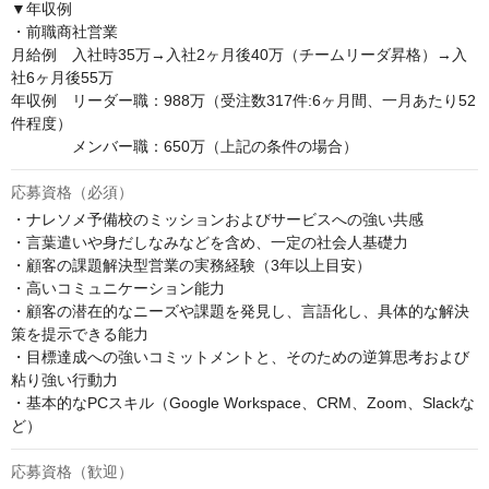
▼年収例

・前職商社営業

月給例　入社時35万→入社2ヶ月後40万（チームリーダ昇格）→入
社6ヶ月後55万

年収例　リーダー職：988万（受注数317件:6ヶ月間、一月あたり52
件程度）

　　　　メンバー職：650万（上記の条件の場合）
応募資格（必須）
・ナレソメ予備校のミッションおよびサービスへの強い共感

・言葉遣いや身だしなみなどを含め、一定の社会人基礎力

・顧客の課題解決型営業の実務経験（3年以上目安）

・高いコミュニケーション能力

・顧客の潜在的なニーズや課題を発見し、言語化し、具体的な解決
策を提示できる能力

・目標達成への強いコミットメントと、そのための逆算思考および
粘り強い行動力

・基本的なPCスキル（Google Workspace、CRM、Zoom、Slackな
ど）
応募資格（歓迎）