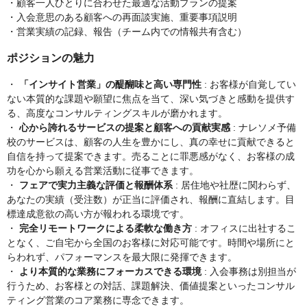
・顧客一人ひとりに合わせた最適な活動プランの提案
・入会意思のある顧客への再面談実施、重要事項説明
・営業実績の記録、報告（チーム内での情報共有含む）
ポジションの魅力
・
「インサイト営業」の醍醐味と高い専門性
: お客様が自覚してい
ない本質的な課題や願望に焦点を当て、深い気づきと感動を提供す
る、高度なコンサルティングスキルが磨かれます。
・
心から誇れるサービスの提案と顧客への貢献実感
: ナレソメ予備
校のサービスは、顧客の人生を豊かにし、真の幸せに貢献できると
自信を持って提案できます。売ることに罪悪感がなく、お客様の成
功を心から願える営業活動に従事できます。
・
フェアで実力主義な評価と報酬体系
: 居住地や社歴に関わらず、
あなたの実績（受注数）が正当に評価され、報酬に直結します。目
標達成意欲の高い方が報われる環境です。
・
完全リモートワークによる柔軟な働き方
: オフィスに出社するこ
となく、ご自宅から全国のお客様に対応可能です。時間や場所にと
らわれず、パフォーマンスを最大限に発揮できます。
・
より本質的な業務にフォーカスできる環境
: 入会事務は別担当が
行うため、お客様との対話、課題解決、価値提案といったコンサル
ティング営業のコア業務に専念できます。