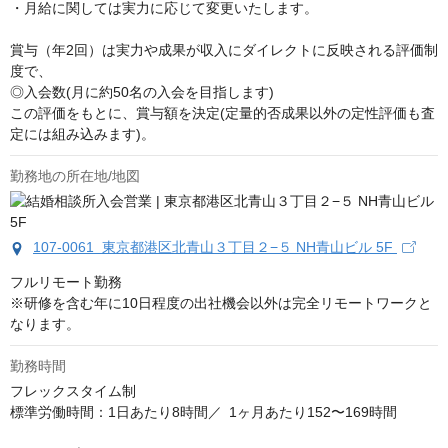
・月給に関しては実力に応じて変更いたします。

賞与（年2回）は実力や成果が収入にダイレクトに反映される評価制
度で、

◎入会数(月に約50名の入会を目指します)

この評価をもとに、賞与額を決定(定量的否成果以外の定性評価も査
定には組み込みます)。
勤務地の所在地/地図
107-0061 東京都港区北青山３丁目２−５ NH青山ビル 5F
フルリモート勤務

※研修を含む年に10日程度の出社機会以外は完全リモートワークと
なります。
勤務時間
フレックスタイム制

標準労働時間：1日あたり8時間／ 1ヶ月あたり152〜169時間
