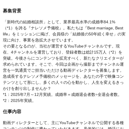
募集背景
「新時代の結婚相談所」として、業界最高水準の成婚率84.1%
（*1）を誇る『ナレソメ予備校』。私たちは『Best marriage, Best
life』をミッションに掲げ、会員様の「結婚後の50年続く幸せ」の実
現に向け、事業を急拡大させています。
その要となるのが、当社が運営するYouTubeチャンネルです。現
在、4チャンネルを運営しており、登録者数は総計15万人（*2）を
突破。今後さらにコンテンツを拡充すべく、新たなクリエイターが
求められています。そこで、今回は企画から撮影までチャンネル運
営を一気通貫でご担当いただける動画ディレクターを募集します。
急成長するナレソメ予備校のメッセージを、あなたの手で映像コン
テンツとして形にし、多くの人々の心を動かし、人生を変えるきっ
かけを創り出しませんか？
*1：2025年7月～12月実績。成婚率＝成婚退会者数÷全退会者数。
*2：2025年実績。
仕事内容
動画ディレクターとして、主にYouTubeチャンネルで公開する各種
コンテンツの制作に携わっていただきます。具体的には、婚活にお