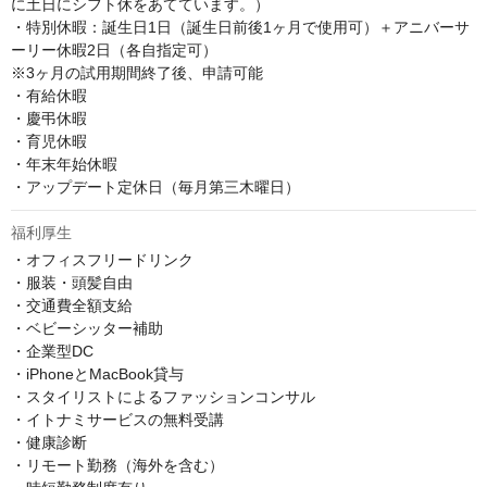
に土日にシフト休をあてています。）

・特別休暇：誕生日1日（誕生日前後1ヶ月で使用可）＋アニバーサ
ーリー休暇2日（各自指定可）

※3ヶ月の試用期間終了後、申請可能

・有給休暇

・慶弔休暇

・育児休暇

・年末年始休暇

・アップデート定休日（毎月第三木曜日）
福利厚生
・オフィスフリードリンク

・服装・頭髪自由

・交通費全額支給

・ベビーシッター補助

・企業型DC

・iPhoneとMacBook貸与

・スタイリストによるファッションコンサル

・イトナミサービスの無料受講

・健康診断

・リモート勤務（海外を含む）
