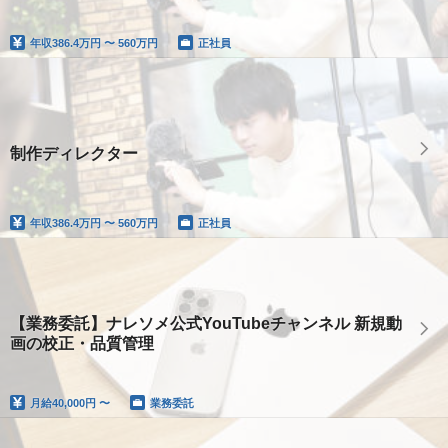
年収
386.4万円 〜 560万円
正社員
制作ディレクター
年収
386.4万円 〜 560万円
正社員
【業務委託】ナレソメ公式YouTubeチャンネル 新規動
画の校正・品質管理
月給
40,000円 〜
業務委託