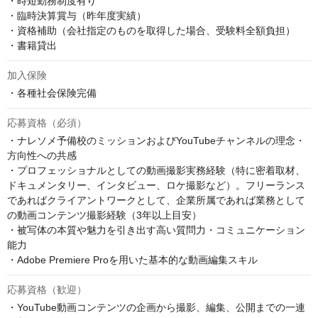
・時短勤務制度有り

・臨時決算賞与（昨年度実績）

・資格補助（会社指定のものを取得した場合、受験料全額負担）

・書籍貸出
加入保険
・各種社会保険完備
応募資格（必須）
・ナレソメ予備校のミッションおよびYouTubeチャンネルの理念・
方向性への共感

・プロフェッショナルとしての動画撮影実務経験（特に密着取材、
ドキュメンタリー、インタビュー、ロケ撮影など）。フリーランス
であればクライアントワークとして、企業所属であれば業務として
の動画コンテンツ撮影経験（3年以上目安）

・被写体の本質や魅力を引き出す高い質問力・コミュニケーション
能力

・Adobe Premiere Proを用いた基本的な動画編集スキル
応募資格（歓迎）
・YouTube動画コンテンツの企画から撮影、編集、公開までの一連