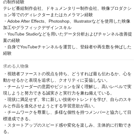
の制作経験

テレビ番組制作会社、ドキュメンタリー制作会社、映像プロダクシ
ョン等でのディレクターまたはカメラマン経験

・Adobe After Effects、Photoshop、Illustratorなどを使用した映像
加工やグラフィックデザインスキル

・YouTube Studioなどを用いたデータ分析およびチャンネル改善提
案の経験

・自身でYouTubeチャンネルを運営し、登録者や再生数を伸ばした
経験
求める人物像
・視聴者ファーストの視点を持ち、どうすれば最も伝わるか、心を
動かせるかと表現を追求し、クオリティに妥協しない。

・チームリーダーの意図やビジョンを深く理解し、高いレベルで実
現しようと努力できる誠実さと実行力を兼ね備えている。

・現状に満足せず、常に新しい技術やトレンドを学び、自らのスキ
ルと作品を進化させようとする学習意欲が高い。

・チームワークを尊重し、多様な個性を持つメンバーと協力して目
標達成できる。

・スタートアップのスピード感や変化を楽しみ、主体的に行動でき
る。