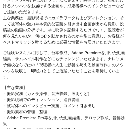
けるノウハウをお届けする企画や、成婚者様へのインタビューなど
ご担当いただきます。
主な業務は、撮影現場でのカメラワークおよびディレクション、そ
して被写体の魅力や本質的な言葉を引き出す企画創出から撮影、投
稿後の動画の分析です。単に映像を記録するだけでなく、視聴者が
何を見たいのか、何に心を動かされるのかを常に意識し、お客様が
ベストマリッジを叶えるために必要な情報をお届けいただきます。
ご経験やスキルに応じて、台本作成、Adobe Premiereを用いた動画
編集、サムネイル制作などにもチャレンジいただきます。ナレソメ
予備校ならではの「視聴者の人生に影響を与える動画制作」のノウ
ハウを吸収し、即戦力としてご活躍いただくことを期待していま
す。
【主な業務】
・撮影実務（カメラ操作、音声収録、照明など）
・撮影現場でのディレクション、進行管理
・被写体へのインタビュー実施、コメント引き出し
・撮影素材の管理、整理
・Adobe Premiere Pro等を用いた動画編集、テロップ作成、音響効
果