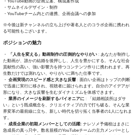
・YouTube動画の企画立案、構成案作成
・サムネイルデザイン・制作
・YouTubeチーム内との連携、企画会議への参加
※今後は新チャンネルの立ち上げや著名人とのコラボ企画に携われ
る可能性もございます。
ポジションの魅力
・
「人生を変える」動画制作の圧倒的なやりがい
: あなたが制作し
た動画が、誰かの結婚を後押しし、人生を豊かにする。そんな社会
貢献性の高い、強い影響力を持つコンテンツ作りに携われます。再
生数だけでは測れない、やりがいに満ちた仕事です。
・
企画実現のスピード感と大きな反響
: 面白い企画はトップの判断
で迅速に実行に移され、視聴者に届けられます。自分のアイデアが
形になり、大きな反響を生むダイナミズムを体感できます。
・
業界のイメージを刷新するパイオニアに
: 「結婚相談所はダサ
い」という既成概念を、クリエイティブの力で打ち破る。そんな業
界変革の最前線に立ち、新しい時代を切り拓く当事者の1人になれま
す。
・
成長企業の初期メンバーとしての活躍:
ナレソメ予備校はまさに
急成長の真っ只中。数名規模のYouTubeチームの主力メンバーとし