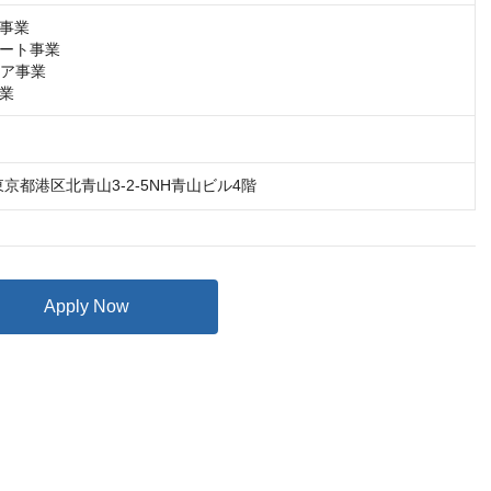
事業

ート事業　

ア事業

事業　
61東京都港区北青山3-2-5NH青山ビル4階
Apply Now