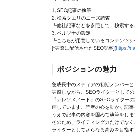
1, SEO記事の執筆
2, 検索クエリのニーズ調査
┗他社記事などを参照して、検索する
3, ペルソナの設定
┗こちらが用意しているコンテンツシ
[*実際に配信されたSEO記事](
https://
ポジションの魅力
急成長中のメディアの初期メンバーと
実感しながら、SEOライターとして
『ナレソメノート』のSEOライター
画しています。読者の心を動かす記事
うえで記事の内容を固めて執筆をしま
そのため、ライティング力だけでなく
ライターとしてさらなる高みを目指す