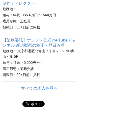
制作ディレクター
勤務地：
給与：
年収
386.4万円 〜 560万円
雇用形態：正社員
掲載日：
30+日
前に掲載
【業務委託】ナレソメ公式YouTubeチャ
ンネル 新規動画の校正・品質管理
勤務地： 東京都港区北青山３丁目２−５ NH青
山ビル 5F
給与：
月給
40,000円 〜
雇用形態：業務委託
掲載日：
30+日
前に掲載
すべての求人を見る