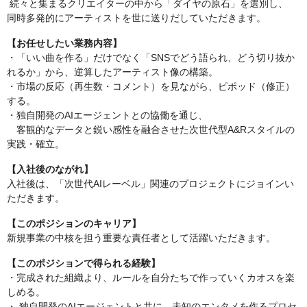
続々と集まるクリエイターの中から「ダイヤの原石」を選別し、
同時多発的にアーティストを世に送りだしていただきます。
【お任せしたい業務内容】
・「いい曲を作る」だけでなく「SNSでどう語られ、どう切り抜か
れるか」から、逆算したアーティスト像の構築。
・市場の反応（再生数・コメント）を見ながら、ピポッド（修正）
する。
・独自開発のAIエージェントとの協働を通じ、
客観的なデータと鋭い感性を融合させた次世代型A&Rスタイルの
実践・確立。
【入社後のながれ】
入社後は、「次世代AIレーベル」関連のプロジェクトにジョインい
ただきます。
【このポジションのキャリア】
新規事業の中核を担う重要な責任者として活躍いただきます。
【このポジションで得られる経験】
・完成された組織より、ルールを自分たちで作っていくカオスを楽
しめる。
・ 独自開発のAIエージェントと共に、未知のエンタメを作るプロセ