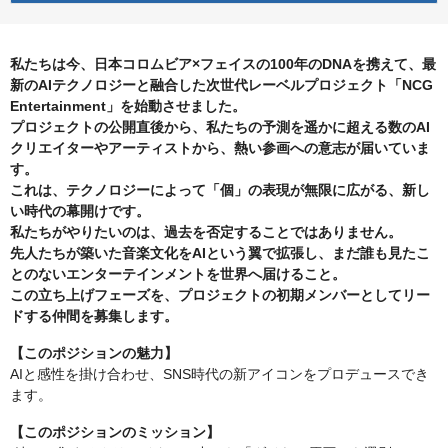
私たちは今、日本コロムビア×フェイスの100年のDNAを携えて、最
新のAIテクノロジーと融合した次世代レーベルプロジェクト「NCG
Entertainment」を始動させました。
プロジェクトの公開直後から、私たちの予測を遥かに超える数のAI
クリエイターやアーティストから、熱い参画への意志が届いていま
す。
これは、テクノロジーによって「個」の表現が無限に広がる、新し
い時代の幕開けです。
私たちがやりたいのは、過去を否定することではありません。
先人たちが築いた音楽文化をAIという翼で拡張し、まだ誰も見たこ
とのないエンターテインメントを世界へ届けること。
この立ち上げフェーズを、プロジェクトの初期メンバーとしてリー
ドする仲間を募集します。
【このポジションの魅力】
AIと感性を掛け合わせ、SNS時代の新アイコンをプロデュースでき
ます。
【このポジションのミッション】