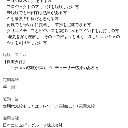
・当社のMVVに共感する方

・プロジェクトの立ち上げを経験したい方

・未経験でも圧倒的な熱量がある方

・AIを最強の相棒だと思える方

・何度でも諦めずに挑戦し、業務を完遂できる方

・クリエイティブとビジネスを繋げられるマインドをお持ちの方

 ・歴史を深く理解し、その上で誰よりも速く、新しいエンタメの
「今」を創り出したい方
経験・スキル
【歓迎要件】

・エンタメの感度が高くプロデューサー感覚のある方
定期昇給
年１回
通勤手当
定期代支給もしくはテレワーク実施により実費支給
雇用会社
日本コロムビアグループ株式会社