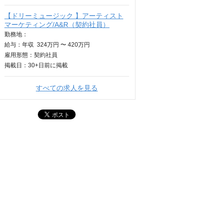
【ドリーミュージック 】アーティスト
マーケティング/A&R（契約社員）
勤務地：
給与：
年収
324万円 〜 420万円
雇用形態：契約社員
掲載日：
30+日
前に掲載
すべての求人を見る