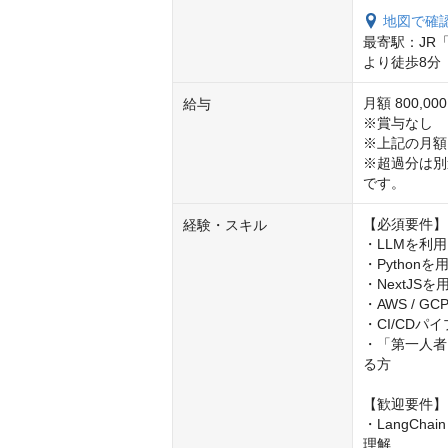
地図で確
最寄駅：JR
より徒歩8分
月額 800,000
給与
※賞与なし

※上記の月額
※超過分は別
です。
【必須要件】

経験・スキル
・LLMを利
・Python
・NextJSを
・AWS / 
・CI/CDパ
・「第一人者
る方

【歓迎要件】

・LangCha
理解
