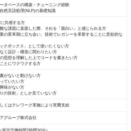
ータベースの構築・チューニング経験

自然言語処理(NLP)の基礎知識
に共感する方

難な課題に直面した際、それを「面白い」と感じられる方

業の変革期に立ち会い、技術でレガシーを革新することに意欲的な
ラックボックス」として使いたくない方

なく設計・構造に関わりたい方

の思想を理解した上でコードを書きたい方

ことにワクワクする方
書がないと動けない方

っていたい方

興味がない方

行りの技術」としか見ていない方
しくはテレワーク実施により実費支給
アグループ株式会社
00（所定労働時間7時間30分）
