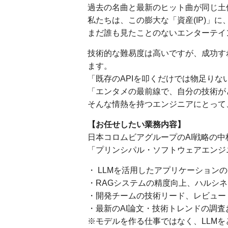
過去の名曲と最新のヒット曲が同じ土
私たちは、この膨大な「資産(IP)」
まだ誰も見たことのないエンターテイ
技術的な難易度は高いですが、成功す
ます。
「既存のAPIを叩くだけでは物足りな
「エンタメの最前線で、自分の技術が
そんな情熱を持つエンジニアにとって
【お任せしたい業務内容】
日本コロムビアグループのAI戦略の中
「プリンシパル・ソフトウェアエンジ
・ LLMを活用したアプリケーション
・RAGシステムの精度向上、ハルシ
・開発チームの技術リード、レビュー
・最新のAI論文・技術トレンドの調
※モデルを作る仕事ではなく、LLMを