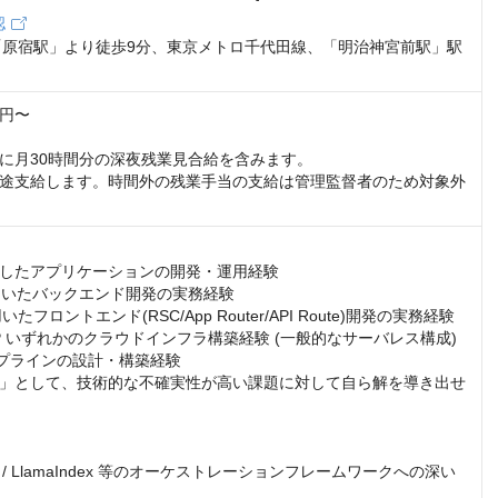
認
「原宿駅」より徒歩9分、東京メトロ千代田線、「明治神宮前駅」駅
円〜 

に月30時間分の深夜残業見合給を含みます。

途支給します。時間外の残業手当の支給は管理監督者のため対象外
用したアプリケーションの開発・運用経験

を用いたバックエンド開発の実務経験

用いたフロントエンド(RSC/App Router/API Route)開発の実務経験

GCP いずれかのクラウドインフラ構築経験 (一般的なサーバレス構成)

イプラインの設計・構築経験

」として、技術的な不確実性が高い課題に対して自ら解を導き出せ
in / LlamaIndex 等のオーケストレーションフレームワークへの深い