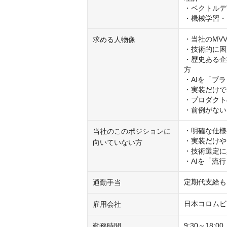
・ベクトルデ
・機械学習・
・当社のMVV
求める人物像
・技術的に困
・歴史ある企
方

・AIを「ブ
・実装だけで
・プロダクト
・前例がない
・明確な仕様
当社のこのポジションに
・実装だけや
向いていない方
・技術選定に
・AIを「流
定期代支給も
通勤手当
日本コロムビ
雇用会社
9:30～18:
勤務時間