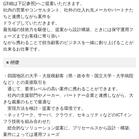
(詳細は下記参照)へご提案いただきます。
社内の営業やコンサルタント、社外の仕入れ先メーカやパートナた
ちと連携しながら案件を
ドライブしていただきます。
最先端の技術力を駆使し、提案から設計構築、ときには保守運用フ
ェーズまでお客様に寄り添い
ながら携わることで担当顧客のビジネスを一緒に創り上げることが
出来るお仕事です。
■
特徴
・四国地区の大手・大規模顧客（県・政令市・国立大学・大学病院
など）との直接取引を
通じて、要求レベルの高い案件に携わることができます。
社内の支援部門やメーカー、パートナー企業と連携しながら、大
きな裁量のもとで最適な
実現方法を検討・提案できる環境です。
・ネットワーク、サーバ、クラウド、セキュリティなどのICTイン
フラ技術を組み合わせた
総合的なソリューション提案に、プリセールスから設計・構築、
案件によっては運用フェーズ