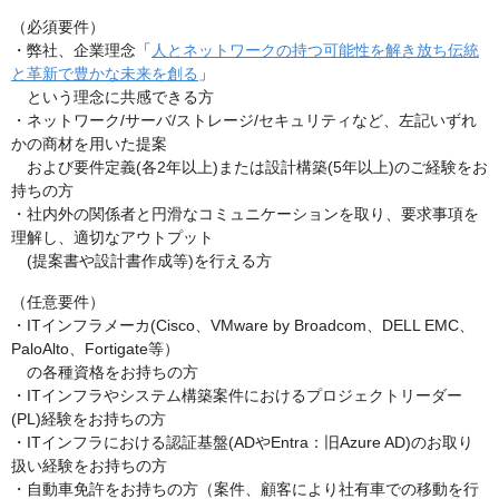
（必須要件）
・弊社、企業理念「
人とネットワークの持つ可能性を解き放ち伝統
と革新で豊かな未来を創る
」
という理念に共感できる方
・ネットワーク/サーバ/ストレージ/セキュリティなど、左記いずれ
かの商材を用いた提案
および要件定義(各2年以上)または設計構築(5年以上)のご経験をお
持ちの方
・社内外の関係者と円滑なコミュニケーションを取り、要求事項を
理解し、適切なアウトプット
(提案書や設計書作成等)を行える方
（任意要件）
・ITインフラメーカ(Cisco、VMware by Broadcom、DELL EMC、
PaloAlto、Fortigate等）
の各種資格をお持ちの方
・ITインフラやシステム構築案件におけるプロジェクトリーダー
(PL)経験をお持ちの方
・ITインフラにおける認証基盤(ADやEntra：旧Azure AD)のお取り
扱い経験をお持ちの方
・自動車免許をお持ちの方（案件、顧客により社有車での移動を行