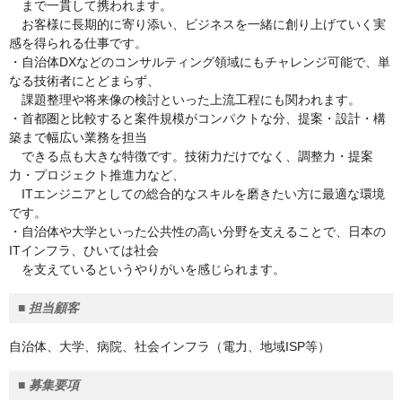
まで一貫して携われます。
お客様に長期的に寄り添い、ビジネスを一緒に創り上げていく実
感を得られる仕事です。
・自治体DXなどのコンサルティング領域にもチャレンジ可能で、単
なる技術者にとどまらず、
課題整理や将来像の検討といった上流工程にも関われます。
・首都圏と比較すると案件規模がコンパクトな分、提案・設計・構
築まで幅広い業務を担当
できる点も大きな特徴です。技術力だけでなく、調整力・提案
力・プロジェクト推進力など、
ITエンジニアとしての総合的なスキルを磨きたい方に最適な環境
です。
・自治体や大学といった公共性の高い分野を支えることで、日本の
ITインフラ、ひいては社会
を支えているというやりがいを感じられます。
■
担当顧客
自治体、大学、病院、社会インフラ（電力、地域ISP等）
■
募集要項