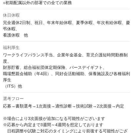
○初期配属以外の部署での全ての業務
休日休暇
完全週休2日制、祝日、年末年始休暇、夏季休暇、年次有給休暇、慶
弔休暇、

看護休暇　他
福利厚生
ワークライフバランス手当、企業年金基金、育児介護短時間勤務制
度、

財形貯蓄、総合福祉団体定期保険、バースデイギフト、

職場懇親会補助（年4回）、同好会活動補助、保養施設及び各種福利
厚生

（ITS）他
選考フロー
応募→書類選考→1次面接→適性診断→技術試験→2次面接→内定

※場合により3次面接が追加になる可能性がございます

※応募から内定まで3週間～4週間を想定しております

　日程調整や試験ご対応のタイミングにより前後する可能性がござ