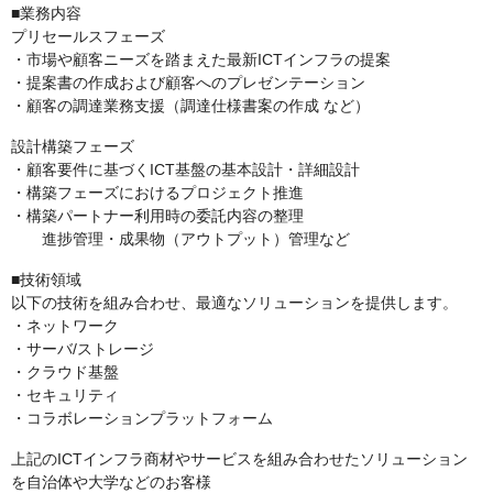
■業務内容
プリセールスフェーズ
・市場や顧客ニーズを踏まえた最新ICTインフラの提案
・提案書の作成および顧客へのプレゼンテーション
・顧客の調達業務支援（調達仕様書案の作成 など）
設計構築フェーズ
・顧客要件に基づくICT基盤の基本設計・詳細設計
・構築フェーズにおけるプロジェクト推進
・構築パートナー利用時の委託内容の整理
進捗管理・成果物（アウトプット）管理など
■技術領域
以下の技術を組み合わせ、最適なソリューションを提供します。
・ネットワーク
・サーバ/ストレージ
・クラウド基盤
・セキュリティ
・コラボレーションプラットフォーム
上記のICTインフラ商材やサービスを組み合わせたソリューション
を自治体や大学などのお客様