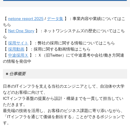
【
netone report 2025
/
データ集
】：事業内容や業績についてはこ
ちら
【
Net One Story
】：ネットワンシステムズの歴史についてはこち
ら
【
採用サイト
】：弊社の採用に関する情報についてはこちら
【
採用動画
】：採用に関する動画情報はこちら
【
中途採用Ｘ
】：Ｘ（旧Twitter）にて中途選考や会社/働き方関連
の情報を発信中
■
仕事概要
日本のITインフラを支える当社のエンジニアとして、自治体や大学
などのお客様に向けて、
ICTインフラ基盤の提案から設計・構築までを一貫して担当してい
ただきます。
最先端の技術を活用し、お客様のビジネス課題に寄り添いながら、
「ITインフラを通じて価値を創出する」ことができるポジションで
す。