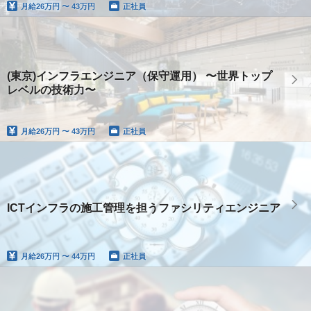
月給
26万円 〜 43万円
正社員
(東京)インフラエンジニア（保守運用） 〜世界トップ
レベルの技術力〜
月給
26万円 〜 43万円
正社員
ICTインフラの施工管理を担うファシリティエンジニア
月給
26万円 〜 44万円
正社員