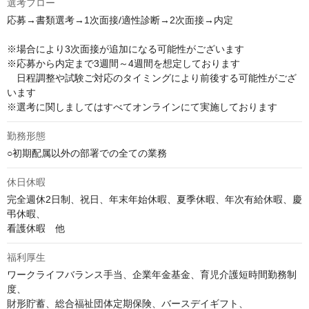
選考フロー
応募→書類選考→1次面接/適性診断→2次面接→内定

※場合により3次面接が追加になる可能性がございます

※応募から内定まで3週間～4週間を想定しております

　日程調整や試験ご対応のタイミングにより前後する可能性がござ
います

※選考に関しましてはすべてオンラインにて実施しております
勤務形態
○初期配属以外の部署での全ての業務
休日休暇
完全週休2日制、祝日、年末年始休暇、夏季休暇、年次有給休暇、慶
弔休暇、

看護休暇　他
福利厚生
ワークライフバランス手当、企業年金基金、育児介護短時間勤務制
度、

財形貯蓄、総合福祉団体定期保険、バースデイギフト、
