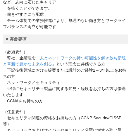
など、志向に応じたキャリア
を描くことができます。
・働きやすさにも配慮
チーム体制での業務推進により、無理のない働き方とワークライ
フバランスの両立が可能です
■
募集要項
（必須要件）
・弊社、企業理念「
人とネットワークの持つ可能性を解き放ち伝統
と革新で豊かな未来を創る
」という理念に共感できる方
・下記技術領域における提案または設計のご経験2～3年以上をお持
ちの方
ネットワーク／セキュリティ
※特にセキュリティ製品に関する知見・経験をお持ちの方は優遇
いたします
・CCNAをお持ちの方
（任意要件）
・セキュリティ関連の資格をお持ちの方（CCNP Security/CISSP
等）
・ネットワークおよびサイバーセキュリティ分野に対する強い興