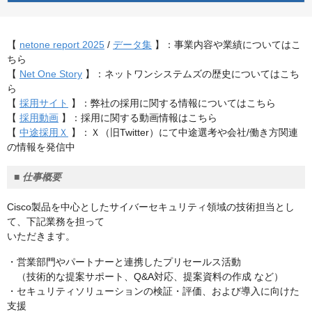
【
netone report 2025
/
データ集
】：事業内容や業績についてはこ
ちら
【
Net One Story
】：ネットワンシステムズの歴史についてはこち
ら
【
採用サイト
】：弊社の採用に関する情報についてはこちら
【
採用動画
】：採用に関する動画情報はこちら
【
中途採用Ｘ
】：Ｘ（旧Twitter）にて中途選考や会社/働き方関連
の情報を発信中
■
仕事概要
Cisco製品を中心としたサイバーセキュリティ領域の技術担当とし
て、下記業務を担って
いただきます。
・営業部門やパートナーと連携したプリセールス活動
（技術的な提案サポート、Q&A対応、提案資料の作成 など）
・セキュリティソリューションの検証・評価、および導入に向けた
支援