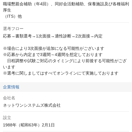
職場懇親会補助（年4回）、同好会活動補助、保養施設及び各種福利
厚生

（ITS）他
選考フロー
応募→書類選考→1次面接→適性診断→2次面接→内定

※場合により3次面接が追加になる可能性がございます

※応募から内定まで3週間～4週間を想定しております

　日程調整や試験ご対応のタイミングにより前後する可能性がござ
います

※選考に関しましてはすべてオンラインにて実施しております
企業情報
会社名
ネットワンシステムズ株式会社
設立
1988年（昭和63年）2月1日