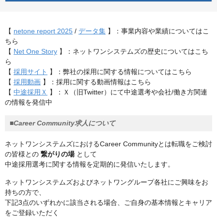
【
netone report 2025
/
データ集
】：事業内容や業績についてはこ
ちら
【
Net One Story
】：ネットワンシステムズの歴史についてはこち
ら
【
採用サイト
】：弊社の採用に関する情報についてはこちら
【
採用動画
】：採用に関する動画情報はこちら
【
中途採用Ｘ
】：Ｘ（旧Twitter）にて中途選考や会社/働き方関連
の情報を発信中
■Career Community求人について
ネットワンシステムズにおけるCareer Communityとは転職をご検討
の皆様との
繋がりの場
として
中途採用選考に関する情報を定期的に発信いたします。
ネットワンシステムズおよびネットワングループ各社にご興味をお
持ちの方で、
下記3点のいずれかに該当される場合、ご自身の基本情報とキャリア
をご登録いただく