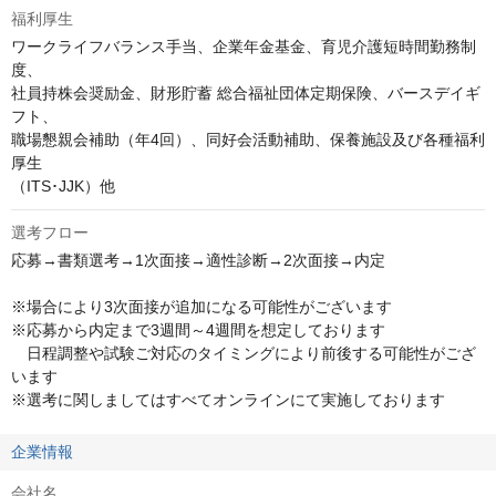
福利厚生
ワークライフバランス手当、企業年金基金、育児介護短時間勤務制
度、

社員持株会奨励金、財形貯蓄 総合福祉団体定期保険、バースデイギ
フト、

職場懇親会補助（年4回）、同好会活動補助、保養施設及び各種福利
厚生

（ITS･JJK）他
選考フロー
応募→書類選考→1次面接→適性診断→2次面接→内定

※場合により3次面接が追加になる可能性がございます

※応募から内定まで3週間～4週間を想定しております

　日程調整や試験ご対応のタイミングにより前後する可能性がござ
います

※選考に関しましてはすべてオンラインにて実施しております
企業情報
会社名