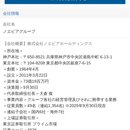
会社情報
会社名
ノエビアグループ
【会社概要】株式会社ノエビアホールディングス
＜所在地＞

神戸本社：〒650-8521 兵庫県神戸市中央区港島中町 6-13-1

東京本社：〒104-8208 東京都中央区銀座7-6-15

＜創業＞1964年4月

＜設立＞2011年3月22日

＜資本金＞73億19百万円

＜決算期＞9月30日

＜代表取締役社長＞大倉 俊

＜事業内容＞グループ各社の経営管理及びそれに附帯する業務

＜従業員数＞49名（連結1,354名) ※2025年9月30日現在

＜連結子会社＞国内6社・海外7社

＜上場証券取引所＞

東京証券取引所 プライム市場

証券コード：4928