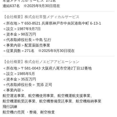
常盤メディカル サービス  271名

連結637名　※2025年9月30日現在
【会社概要】株式会社常盤メディカルサービス
＜所在地＞〒650-8521 兵庫県神戸市中央区港島中町 6-13-1

＜設立＞1987年9月7日

＜資本金＞98百万円

＜代表取締役社長＞中島 弘行

＜事業内容＞配置薬販売事業

【会社概要】株式会社ノエビアアビエーション
＜所在地＞〒581-0043 大阪府八尾市空港2丁目12番地

＜設立＞1985年5月

＜資本金＞35百万円

＜代表取締役社長＞ 荒添 正司

＜事業内容＞

航空運送事業、航空機使用事業、航空機運航支援事業、

航空機運航受託事業、航空機整備受託事業、航空機格納事業

飛行訓練

航空機の売買 ・整備、耐空検査