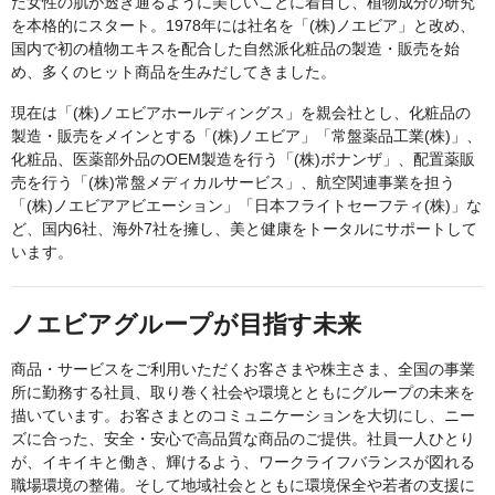
た女性の肌が透き通るように美しいことに着目し、植物成分の研究
を本格的にスタート。1978年には社名を「(株)ノエビア」と改め、
国内で初の植物エキスを配合した自然派化粧品の製造・販売を始
め、多くのヒット商品を生みだしてきました。
現在は「(株)ノエビアホールディングス」を親会社とし、化粧品の
製造・販売をメインとする「(株)ノエビア」「常盤薬品工業(株)」、
化粧品、医薬部外品のOEM製造を行う「(株)ボナンザ」、配置薬販
売を行う「(株)常盤メディカルサービス」、航空関連事業を担う
「(株)ノエビアアビエーション」「日本フライトセーフティ(株)」な
ど、国内6社、海外7社を擁し、美と健康をトータルにサポートして
います。
ノエビアグループが目指す未来
商品・サービスをご利用いただくお客さまや株主さま、全国の事業
所に勤務する社員、取り巻く社会や環境とともにグループの未来を
描いています。お客さまとのコミュニケーションを大切にし、ニー
ズに合った、安全・安心で高品質な商品のご提供。社員一人ひとり
が、イキイキと働き、輝けるよう、ワークライフバランスが図れる
職場環境の整備。そして地域社会とともに環境保全や若者の支援に