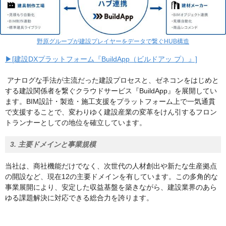
野原グループが建設プレイヤーをデータで繋ぐHUB構造
▶[建設DXプラットフォーム『BuildApp（ビルドアッ プ）』]
アナログな手法が主流だった建設プロセスと、ゼネコンをはじめと
する建設関係者を繋ぐクラウドサービス『BuildApp』を展開してい
ます。BIM設計・製造・施工支援をプラットフォーム上で一気通貫
で支援することで、変わりゆく建設産業の変革をけん引するフロン
トランナーとしての地位を確立しています。
3. 主要ドメインと事業規模
当社は、商社機能だけでなく、次世代の人材創出や新たな生産拠点
の開設など、現在12の主要ドメインを有しています。この多角的な
事業展開により、安定した収益基盤を築きながら、建設業界のあら
ゆる課題解決に対応できる総合力を誇ります。