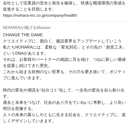
会社として従業員の安全と衛生を確保し、快適な職場環境の形成を
促進することを目指します。

https://nohara-inc.co.jp/company/health/
NOHARAが掲げるMission
CHANGE THE GAME.

クリエイティブに、面白く、建設業界をアップデートしていこう

私たちNOHARAには、柔軟な「変化対応」とその先の「創意工夫」
というDNAがあります。

それは、お客様やパートナーの相談に耳を傾け、つねに新しい価値
を提案し続けてきた歴史。

これから始まる前例のない世界も、その力を磨き抜いて、ポジティ
ブに進んでいきます。

時代の変化や潮流を“自分ゴト”化して、一歩先の変化を自ら創り出
す。

過去と未来をつなげ、社会のあり方をていねいに考察し、より良い
明日を想像する。

人々の未来の暮らしやともに生きる社会を、クリエイティブに、楽
しくデザインしていきます。
