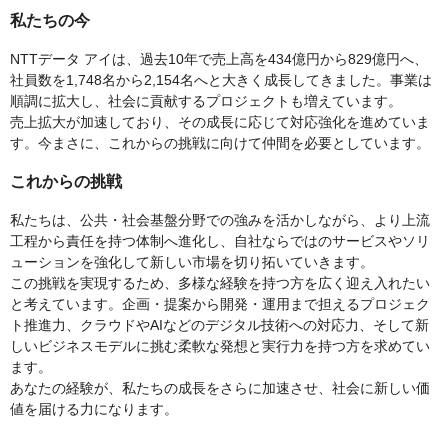
私たちの今
NTTデータ アイは、過去10年で売上高を434億円から829億円へ、
社員数を1,748名から2,154名へと大きく成長してきました。事業は
順調に拡大し、社会に貢献するプロジェクトも増えています。
売上拡大が加速しており、その成長に応じて対応強化を進めていま
す。今まさに、これからの挑戦に向けて仲間を必要としています。
これからの挑戦
私たちは、公共・社会基盤分野での強みを活かしながら、より上流
工程から責任を持つ体制へ進化し、自社ならではのサービスやソリ
ューションを強化して新しい市場を切り拓いていきます。
この挑戦を実現するため、多様な経験を持つ方を広く迎え入れたい
と考えています。企画・提案から開発・運用まで担えるプロジェク
ト推進力、クラウドやAIなどのデジタル技術への対応力、そして新
しいビジネスモデルに挑む柔軟な発想と実行力を持つ方を求めてい
ます。
あなたの経験が、私たちの成長をさらに加速させ、社会に新しい価
値を届ける力になります。