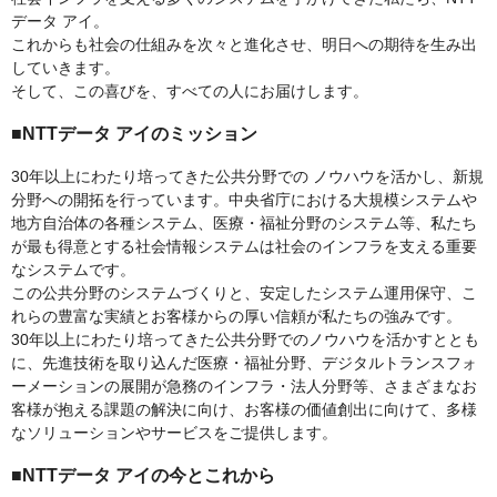
データ アイ。
これからも社会の仕組みを次々と進化させ、明日への期待を生み出
していきます。
そして、この喜びを、すべての人にお届けします。
■NTTデータ アイのミッション
30年以上にわたり培ってきた公共分野での ノウハウを活かし、新規
分野への開拓を行っています。中央省庁における大規模システムや
地方自治体の各種システム、医療・福祉分野のシステム等、私たち
が最も得意とする社会情報システムは社会のインフラを支える重要
なシステムです。
この公共分野のシステムづくりと、安定したシステム運用保守、こ
れらの豊富な実績とお客様からの厚い信頼が私たちの強みです。
30年以上にわたり培ってきた公共分野でのノウハウを活かすととも
に、先進技術を取り込んだ医療・福祉分野、デジタルトランスフォ
ーメーションの展開が急務のインフラ・法人分野等、さまざまなお
客様が抱える課題の解決に向け、お客様の価値創出に向けて、多様
なソリューションやサービスをご提供します。
■NTTデータ アイの今とこれから