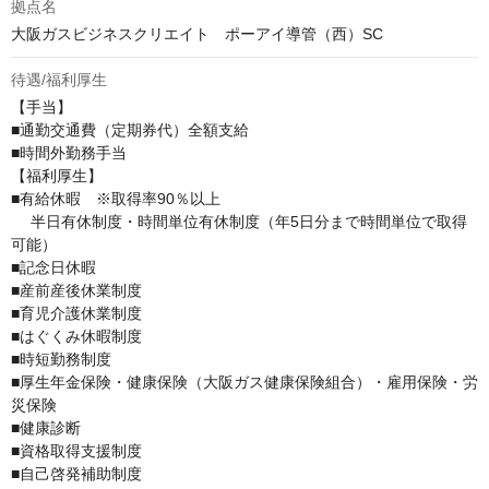
拠点名
大阪ガスビジネスクリエイト　ポーアイ導管（西）SC
待遇/福利厚生
【手当】

■通勤交通費（定期券代）全額支給

■時間外勤務手当

【福利厚生】

■有給休暇　※取得率90％以上

　 半日有休制度・時間単位有休制度（年5日分まで時間単位で取得
可能）

■記念日休暇

■産前産後休業制度

■育児介護休業制度

■はぐくみ休暇制度

■時短勤務制度

■厚生年金保険・健康保険（大阪ガス健康保険組合）・雇用保険・労
災保険

■健康診断

■資格取得支援制度

■自己啓発補助制度
