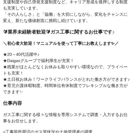
支援制度や自己啓発支援制度など、キャリア形成を後押しする制度
も充実しています。
「その人らしさ」と「協働」を大切にしながら、変化をチャンスに
変え、新たな価値創造に挑戦し続けています。
🔰業界未経験者歓迎🔰ガス工事に関するお仕事です♪
＼初心者大歓迎！マニュアルを使って丁寧にお教えします✨／
★20～40代活躍中♪
★Daigasグループで福利厚生が充実！
★残業がほとんどなくお休みも取りやすい環境なので、プライベー
トも充実！
★土日祝お休み！ワークライフバランスがとれた働き方ができます♪
★育児介護休暇制度、時間単位有休制度でフレキシブルな働き方が
できます✨
仕事内容
ガス工事に関する様々な情報を専用システムで調査・入力するお仕
事をお任せします。
○工事箇所周辺のガス管状況や土地管理者の調査