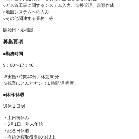
○ガス管工事に関するシステム入力、進捗管理、書類作成
○地図システムへの入力
○その他関連する業務 等
開始日：応相談
募集要項
■勤務時間
9：00〜17：40
※実働7時間40分／休憩60分
※残業ほとんどナシ（１時間/月程度）
■休日/休暇
週休２日制
・土日祝休み
・5月1日、年末年始
・記念日休暇
・有給休暇取得率90％以上