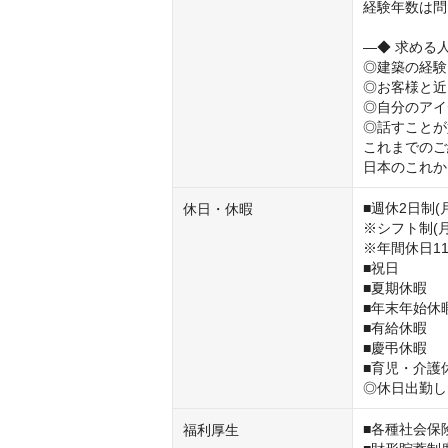
経験年数は問
―◆ 求める人
◎建築の経験
◎お客様と近
◎自分のアイ
◎話すことが
これまでのご
日本のこれか
■週休2日制(
休日・休暇
※シフト制(
※年間休日11
■祝日

■夏期休暇

■年末年始休暇
■有給休暇

■慶弔休暇

■育児・介護休
◎休日出勤し
■各種社会保険
福利厚生