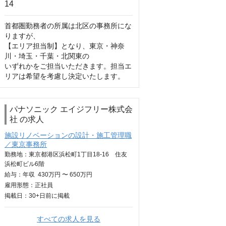
首都圏勤務者の所属は北区の事務所にな
りますが、

【エリア担当制】となり、東京・神奈
川・埼玉・千葉・北関東の

いずれかをご担当いただきます。担当エ
リアは希望を考慮し決定いたします。
パナソニック エイジフリー株式会
社 の求人
施設リノベーションの設計・施工管理職
／東京事務所
勤務地：東京都港区浜松町1丁目18-16 住友
浜松町ビル6階
給与：
年収
430万円 〜 650万円
雇用形態：正社員
掲載日：
30+日
前に掲載
すべての求人を見る