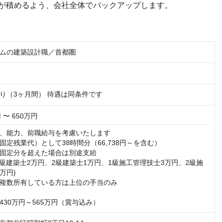
が積めるよう、会社全体でバックアップします。
ムの建築設計職／首都圏
り（3ヶ月間） 待遇は同条件です
 〜 650万円
、能力、前職給与を考慮いたします

定残業代）として38時間分（66,738円～を含む）

固定分を超えた場合は別途支給

1級建築士2万円、2級建築士1万円、1級施工管理技士3万円、2級施
円)

複数所有している方は上位の手当のみ

430万円～565万円（賞与込み）