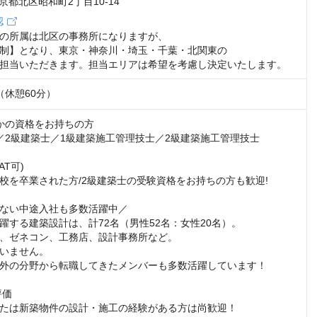
 東京都北区昭和町2丁目10-14
認
の所属は北区の事務所になりますが、

制】となり、東京・神奈川・埼玉・千葉・北関東の

担当いただきます。担当エリアは希望を考慮し決定いたします。
45（休憩60分）
かの資格をお持ちの方

／2級建築士／1級建築施工管理技士／2級建築施工管理技士

T可)

校を卒業された方/2級建築士の受験資格をお持ちの方も歓迎!

ない中途入社も多数活躍中／

躍する建築設計は、計72名（男性52名：女性20名）。

、ゼネコン、工務店、設計事務所など。

いません。

外の分野から転職してきたメンバーも多数活躍しています！

価

たは新築物件の設計・施工の経験がある方は尚歓迎！
