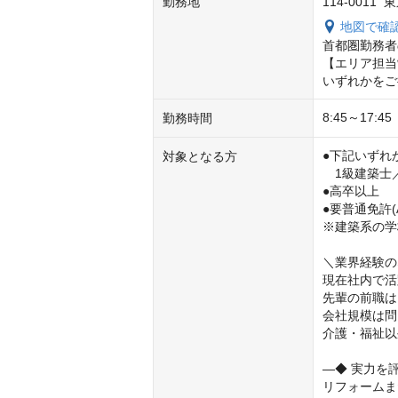
勤務地
114-0011
地図で確
首都圏勤務者
【エリア担当
いずれかをご
8:45～17:
勤務時間
●下記いずれ
対象となる方
　1級建築士
●高卒以上

●要普通免許(A
※建築系の学
＼業界経験の
現在社内で活
先輩の前職は
会社規模は問
介護・福祉以
―◆ 実力を評
リフォームま