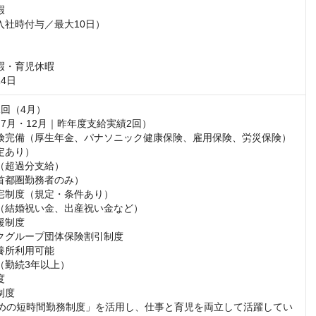


入社時付与／最大10日）

暇・育児休暇

4日
回（4月）

7月・12月｜昨年度支給実績2回）

険完備（厚生年金、パナソニック健康保険、雇用保険、労災保険）

定あり）

（超過分支給）

首都圏勤務者のみ）

宅制度（規定・条件あり）

（結婚祝い金、出産祝い金など）

制度

クグループ団体保険割引制度

養所利用可能

（勤続3年以上）



度

めの短時間勤務制度」を活用し、仕事と育児を両立して活躍してい