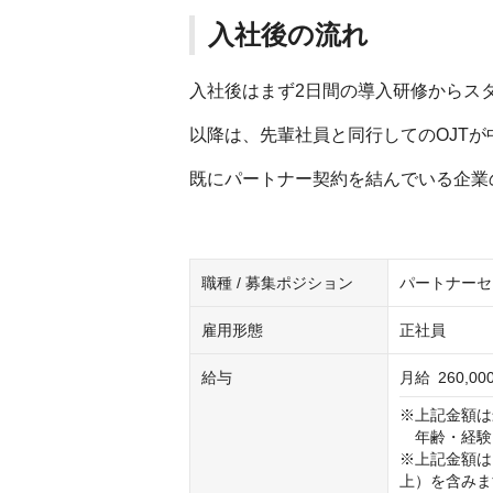
入社後の流れ
入社後はまず2日間の導入研修からス
以降は、先輩社員と同行してのOJTが
既にパートナー契約を結んでいる企業
職種 / 募集ポジション
パートナーセ
雇用形態
正社員
給与
月給
260,0
※上記金額は
　年齢・経験
※上記金額は
上）を含みま