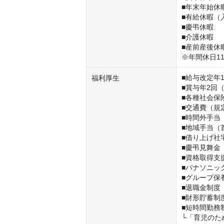
■年末年始休暇
■有給休暇（
■慶弔休暇

■介護休暇

■産前産後休
※年間休日11
■給与改定年1
福利厚生
■賞与年2回（
■各種社会保
■交通費（規
■時間外手当
■地域手当（
■借り上げ社
■慶弔見舞金
■資格取得支援
■パナソニッ
■グループ保
■退職金制度
■財形貯蓄制度
■短時間勤務制
└「育児のた