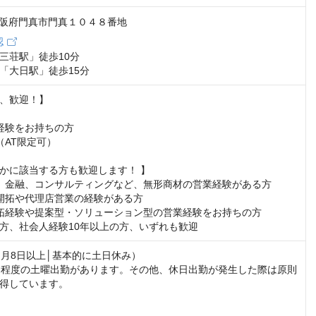
6 大阪府門真市門真１０４８番地
認
三荘駅」徒歩10分

「大日駅」徒歩15分
、歓迎！】

経験をお持ちの方

AT限定可）

かに該当する方も歓迎します！ 】

、金融、コンサルティングなど、無形商材の営業経験がある方 

開拓や代理店営業の経験がある方 

拓経験や提案型・ソリューション型の営業経験をお持ちの方

方、社会人経験10年以上の方、いずれも歓迎
（月8日以上│基本的に土日休み）

回程度の土曜出勤があります。その他、休日出勤が発生した際は原則
得しています。
