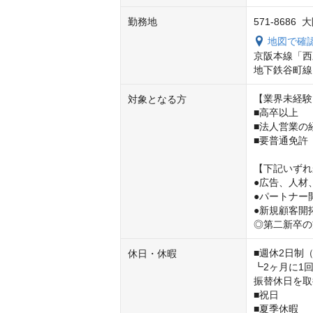
勤務地
571-868
地図で確
京阪本線「西
地下鉄谷町線
【業界未経験
対象となる方
■高卒以上

■法人営業の
■要普通免許（
【下記いずれ
●広告、人材
●パートナー
●新規顧客開
◎第二新卒の
■週休2日制
休日・休暇
┗2ヶ月に1
振替休日を取
■祝日

■夏季休暇
