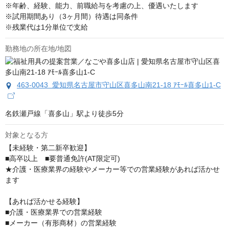
※年齢、経験、能力、前職給与を考慮の上、優遇いたします

※試用期間あり（3ヶ月間）待遇は同条件

※残業代は1分単位で支給
勤務地の所在地/地図
463-0043 愛知県名古屋市守山区喜多山南21-18 ｱﾓｰﾙ喜多山1-C
名鉄瀬戸線「喜多山」駅より徒歩5分
対象となる方
【未経験・第二新卒歓迎】

■高卒以上　■要普通免許(AT限定可)

★介護・医療業界の経験やメーカー等での営業経験があれば活かせ
ます

【あれば活かせる経験】

■介護・医療業界での営業経験

■メーカー（有形商材）の営業経験
