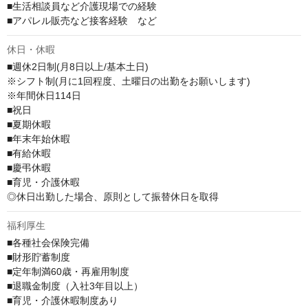
■生活相談員など介護現場での経験

■アパレル販売など接客経験　など
休日・休暇
■週休2日制(月8日以上/基本土日)

※シフト制(月に1回程度、土曜日の出勤をお願いします)

※年間休日114日

■祝日

■夏期休暇

■年末年始休暇

■有給休暇

■慶弔休暇

■育児・介護休暇

◎休日出勤した場合、原則として振替休日を取得
福利厚生
■各種社会保険完備

■財形貯蓄制度

■定年制満60歳・再雇用制度

■退職金制度（入社3年目以上）

■育児・介護休暇制度あり
