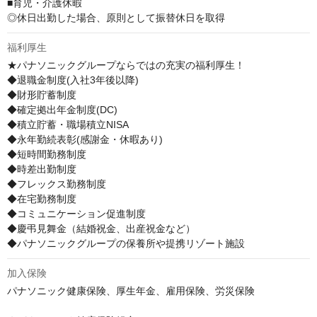
■育児・介護休暇

◎休日出勤した場合、原則として振替休日を取得
福利厚生
★パナソニックグループならではの充実の福利厚生！

◆退職金制度(入社3年後以降)

◆財形貯蓄制度

◆確定拠出年金制度(DC)

◆積立貯蓄・職場積立NISA

◆永年勤続表彰(感謝金・休暇あり)

◆短時間勤務制度

◆時差出勤制度

◆フレックス勤務制度

◆在宅勤務制度

◆コミュニケーション促進制度　

◆慶弔見舞金（結婚祝金、出産祝金など）

◆パナソニックグループの保養所や提携リゾート施設
加入保険
パナソニック健康保険、厚生年金、雇用保険、労災保険
