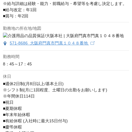
※給与詳細は経験・能力・前職給与・希望等を考慮し決定します。

■給与改定：年1回

■賞与：年2回
勤務地の所在地/地図
571-8686 大阪府門真市門真１０４８番地
勤務時間
8：45～17：45
休日
■週休2日制(月8日以上/基本土日)

※シフト制(月に1回程度、土曜日の出勤をお願いします)

※年間休日114日

■祝日

■夏期休暇

■年末年始休暇

■有給休暇 (入社時に最大15日付与)

■慶弔休暇
