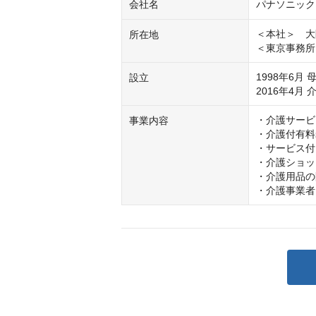
会社名
パナソニック
＜本社＞　大
所在地
＜東京事務所
1998年6
設立
2016年4
・介護サービ
事業内容
・介護付有料
・サービス付
・介護ショッ
・介護用品の
・介護事業者