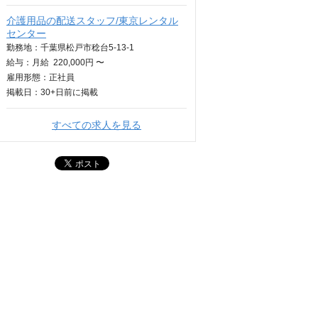
介護用品の配送スタッフ/東京レンタル
センター
勤務地：千葉県松戸市稔台5-13-1
給与：
月給
220,000円 〜
雇用形態：正社員
掲載日：
30+日
前に掲載
すべての求人を見る