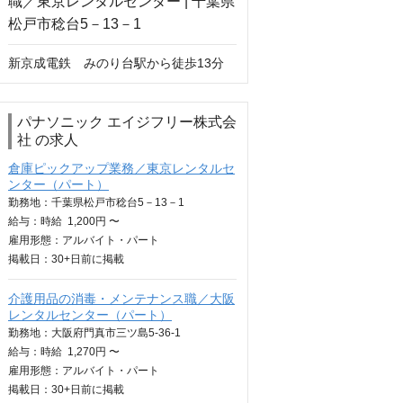
新京成電鉄　みのり台駅から徒歩13分
パナソニック エイジフリー株式会
社 の求人
倉庫ピックアップ業務／東京レンタルセ
ンター（パート）
勤務地：千葉県松戸市稔台5－13－1
給与：
時給
1,200円 〜
雇用形態：アルバイト・パート
掲載日：
30+日
前に掲載
介護用品の消毒・メンテナンス職／大阪
レンタルセンター（パート）
勤務地：大阪府門真市三ツ島5-36-1
給与：
時給
1,270円 〜
雇用形態：アルバイト・パート
掲載日：
30+日
前に掲載