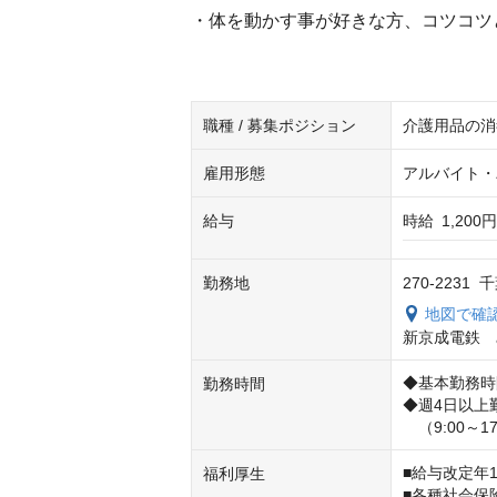
・体を動かす事が好きな方、コツコツ
職種 / 募集ポジション
介護用品の消
雇用形態
アルバイト・
給与
時給
1,200
勤務地
270-2231
地図で確
新京成電鉄　
◆基本勤務時間
勤務時間
◆週4日以上
　（9:00～17
■給与改定年
福利厚生
■各種社会保