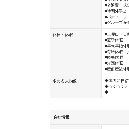
■交通費（規
■時間外手当
■パナソニッ
■グループ保
■土曜日・日
休日・休暇
■夏季休暇

■年末年始休暇
■有給休暇（
■慶弔休暇

■介護休暇

■産前産後休
◆体力に自信
求める人物像
◆もくもくと
◆
会社情報