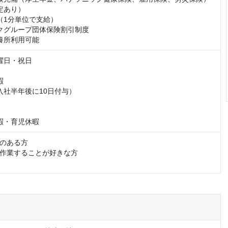
定あり）

（1分単位で支給）

クグループ団体保険割引制度

養所利用可能
曜日・祝日



入社半年後に10日付与）

暇・育児休暇
のある方

作業することが好きな方
