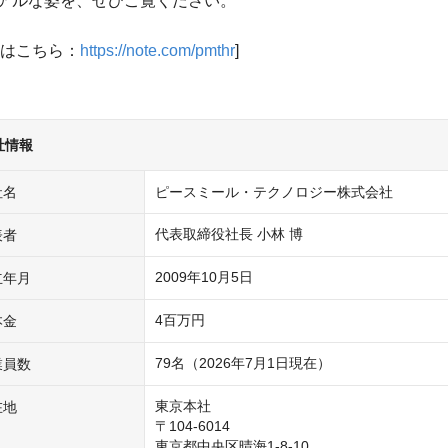
アルな姿を、ぜひご覧ください。
事はこちら：
https://note.com/pmthr
]
社情報
社名
ピースミール・テクノロジー株式会社
代表取締役社長 小林 博
表者
2009年10月5日
立年月
4百万円
本金
79名（2026年7月1日現在）
業員数
東京本社

在地
〒104-6014

東京都中央区晴海1-8-10
