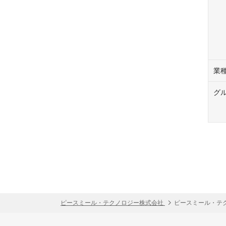
業
グ
ピースミール・テクノロジー株式会社
ピースミール・テ