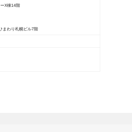
X棟14階

命ひまわり札幌ビル7階