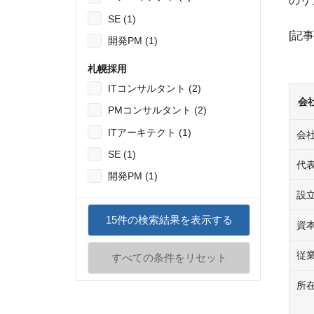
のリ
SE (1)
[記
開発PM (1)
札幌採用
ITコンサルタント (2)
会
PMコンサルタント (2)
ITアーキテクト (1)
会
SE (1)
代
開発PM (1)
設
15
件の検索結果を表示する
資
従
すべての条件をリセット
所