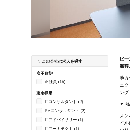
ピー
この会社の求人を探す
顧客
雇用形態
地方
正社員 (15)
ェク
ング
東京採用
ITコンサルタント (2)
▼ 
PMコンサルタント (2)
メン
ITアドバイザリー (1)
イル
ITアーキテクト (1)