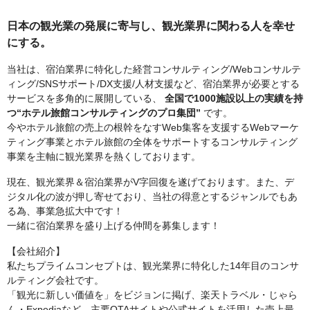
日本の観光業の発展に寄与し、観光業界に関わる人を幸せ
にする。
当社は、宿泊業界に特化した経営コンサルティング/Webコンサルテ
ィング/SNSサポート/DX支援/人材支援など、宿泊業界が必要とする
サービスを多角的に展開している、
全国で1000施設以上の実績を持
つ“ホテル旅館コンサルティングのプロ集団”
です。
今やホテル旅館の売上の根幹をなすWeb集客を支援するWebマーケ
ティング事業とホテル旅館の全体をサポートするコンサルティング
事業を主軸に観光業界を熱くしております。
現在、観光業界＆宿泊業界がV字回復を遂げております。また、デ
ジタル化の波が押し寄せており、当社の得意とするジャンルでもあ
る為、事業急拡大中です！
一緒に宿泊業界を盛り上げる仲間を募集します！
【会社紹介】
私たちプライムコンセプトは、観光業界に特化した14年目のコンサ
ルティング会社です。
「観光に新しい価値を」をビジョンに掲げ、楽天トラベル・じゃら
ん・Expediaなど、主要OTAサイトや公式サイトを活用した売上最