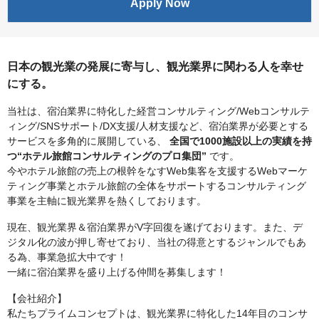
Apply Now
日本の観光業の発展に寄与し、観光業界に関わる人を幸せ
にする。
当社は、宿泊業界に特化した経営コンサルティング/Webコンサルテ
ィング/SNSサポート/DX支援/人材支援など、宿泊業界が必要とする
サービスを多角的に展開している、
全国で1000施設以上の実績を持
つ“ホテル旅館コンサルティングのプロ集団”
です。
今やホテル旅館の売上の根幹をなすWeb集客を支援するWebマーケ
ティング事業とホテル旅館の全体をサポートするコンサルティング
事業を主軸に観光業界を熱くしております。
現在、観光業界＆宿泊業界がV字回復を遂げております。また、デ
ジタル化の波が押し寄せており、当社の得意とするジャンルでもあ
る為、事業急拡大中です！
一緒に宿泊業界を盛り上げる仲間を募集します！
【会社紹介】
私たちプライムコンセプトは、観光業界に特化した14年目のコンサ