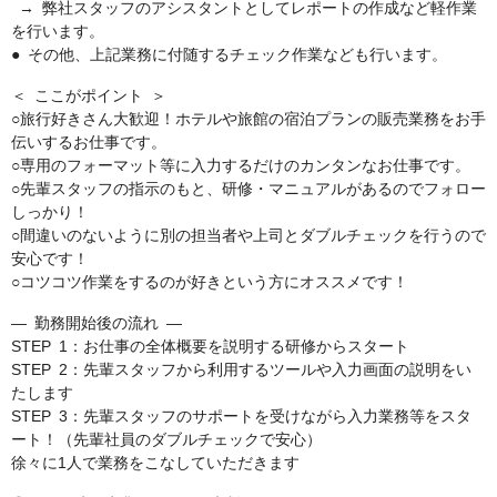
→ 弊社スタッフのアシスタントとしてレポートの作成など軽作業
を行います。
● その他、上記業務に付随するチェック作業なども行います。
＜ ここがポイント ＞
○旅行好きさん大歓迎！ホテルや旅館の宿泊プランの販売業務をお手
伝いするお仕事です。
○専用のフォーマット等に入力するだけのカンタンなお仕事です。
○先輩スタッフの指示のもと、研修・マニュアルがあるのでフォロー
しっかり！
○間違いのないように別の担当者や上司とダブルチェックを行うので
安心です！
○コツコツ作業をするのが好きという方にオススメです！
― 勤務開始後の流れ ―
STEP 1：お仕事の全体概要を説明する研修からスタート
STEP 2：先輩スタッフから利用するツールや入力画面の説明をい
たします
STEP 3：先輩スタッフのサポートを受けながら入力業務等をスタ
ート！（先輩社員のダブルチェックで安心）
徐々に1人で業務をこなしていただきます