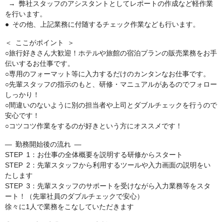
→ 弊社スタッフのアシスタントとしてレポートの作成など軽作業
を行います。
● その他、上記業務に付随するチェック作業なども行います。
＜ ここがポイント ＞
○旅行好きさん大歓迎！ホテルや旅館の宿泊プランの販売業務をお手
伝いするお仕事です。
○専用のフォーマット等に入力するだけのカンタンなお仕事です。
○先輩スタッフの指示のもと、研修・マニュアルがあるのでフォロー
しっかり！
○間違いのないように別の担当者や上司とダブルチェックを行うので
安心です！
○コツコツ作業をするのが好きという方にオススメです！
― 勤務開始後の流れ ―
STEP 1：お仕事の全体概要を説明する研修からスタート
STEP 2：先輩スタッフから利用するツールや入力画面の説明をい
たします
STEP 3：先輩スタッフのサポートを受けながら入力業務等をスタ
ート！（先輩社員のダブルチェックで安心）
徐々に1人で業務をこなしていただきます