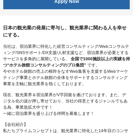
Apply Now
日本の観光業の発展に寄与し、観光業界に関わる人を幸せ
にする。
当社は、宿泊業界に特化した経営コンサルティング/Webコンサルテ
ィング/SNSサポート/DX支援/人材支援など、宿泊業界が必要とする
サービスを多角的に展開している、
全国で1000施設以上の実績を持
つ“ホテル旅館コンサルティングのプロ集団”
です。
今やホテル旅館の売上の根幹をなすWeb集客を支援するWebマーケ
ティング事業とホテル旅館の全体をサポートするコンサルティング
事業を主軸に観光業界を熱くしております。
現在、観光業界＆宿泊業界がV字回復を遂げております。また、デ
ジタル化の波が押し寄せており、当社の得意とするジャンルでもあ
る為、事業急拡大中です！
一緒に宿泊業界を盛り上げる仲間を募集します！
【会社紹介】
私たちプライムコンセプトは、観光業界に特化した14年目のコンサ