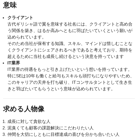
意味​
クライアント
​
古代ギリシャ語で翼を意味する社名には、クライアントと高め合
う関係を築き、​はるか高みへともに羽ばたいていくという願いが
込められています。
そのため当社が保有する知識、スキル、マインドは惜しむことな
くクライアントに​シェアされるべきであると考えており、期待を
超えるために当社も成長し続けるという決意を持っています
IT業界
IT業界の待遇をもっと引き上げたいという想いを持っています。​
特にSEは10年も働くと給与もスキルも頭打ちになりやすいため、
このキャリアの天井を打ち破り、ITコンサルタントとして生き生
きと羽ばたいてもらうという意味が込められています。
求める人物像
成長に対して貪欲な人
泥臭くても顧客の課題解決にこだわりたい人
仲間を大切にしともに目標達成の喜びを分かち合いたい人