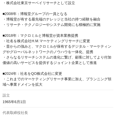
・株式会社東京サーベイリサーチとして設立

■2008年：博報堂グループの一員となる

・博報堂が有する最先端のナレッジと当社の持つ経験を融合

・リサーチ・テクノロジーやシステム開発にも積極的に実施

■2018年：マクロミルと博報堂が資本業務提携

・社名を株式会社H.M.マーケティングリサーチに変更

・昔からの強みと、マクロミルが保有するデジタル・マーケティン
グやグローバルネットワークのノウハウを一体化、提携

・さらなるリサーチシステムの進化に繋げ、顧客に対してより付加
価値の高いサービスを提供するジョイント企業として推進

■2024年：社名をQO株式会社に変更

・これまでのマーケティングリサーチ事業に加え、プランニング領
域へ事業ドメインを拡大
設立
1965年6月1日
代表取締役社長