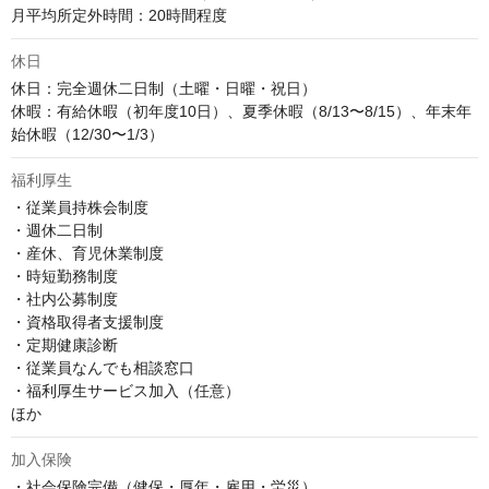
月平均所定外時間：20時間程度
休日
休日：完全週休二日制（土曜・日曜・祝日）

休暇：有給休暇（初年度10日）、夏季休暇（8/13〜8/15）、年末年
始休暇（12/30〜1/3）
福利厚生
・従業員持株会制度

・週休二日制

・産休、育児休業制度

・時短勤務制度

・社内公募制度

・資格取得者支援制度

・定期健康診断

・従業員なんでも相談窓口

・福利厚生サービス加入（任意）

ほか
加入保険
・社会保険完備（健保・厚年・雇用・労災）