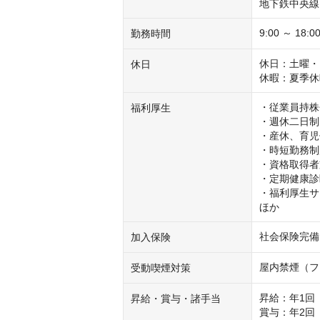
地下鉄中央線
9:00 ～ 1
勤務時間
休日：土曜・
休日
休暇：夏季休暇
・従業員持株
福利厚生
・週休二日制

・産休、育児
・時短勤務制
・資格取得者
・定期健康診
・福利厚生サ
ほか
社会保険完備
加入保険
屋内禁煙（フ
受動喫煙対策
昇給：年1回（
昇給・賞与・諸手当
賞与：年2回（