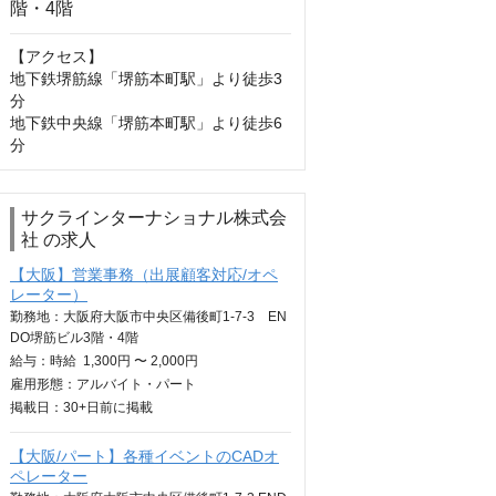
【アクセス】

地下鉄堺筋線「堺筋本町駅」より徒歩3
分

地下鉄中央線「堺筋本町駅」より徒歩6
分
サクラインターナショナル株式会
社 の求人
【大阪】営業事務（出展顧客対応/オペ
レーター）
勤務地：大阪府大阪市中央区備後町1-7-3 EN
DO堺筋ビル3階・4階
給与：
時給
1,300円 〜 2,000円
雇用形態：アルバイト・パート
掲載日：
30+日
前に掲載
【大阪/パート】各種イベントのCADオ
ペレーター