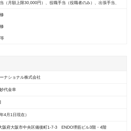
当（月額上限30,000円）、役職手当（役職者のみ）、出張手当、
修

修

、等
ーナショナル株式会社
妙代金幸
日
26年4月1日現在）
51 大阪府大阪市中央区備後町1-7-3　ENDO堺筋ビル3階・4階