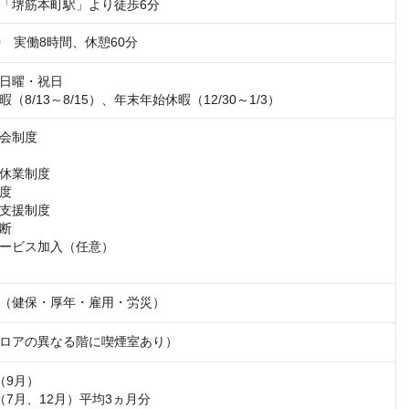
「堺筋本町駅」より徒歩6分
8:00　実働8時間、休憩60分
日曜・祝日

（8/13～8/15）、年末年始休暇（12/30～1/3）
会制度

休業制度

度

支援制度

断

ービス加入（任意）

（健保・厚年・雇用・労災）
ロアの異なる階に喫煙室あり）
9月）

7月、12月）平均3ヵ月分
