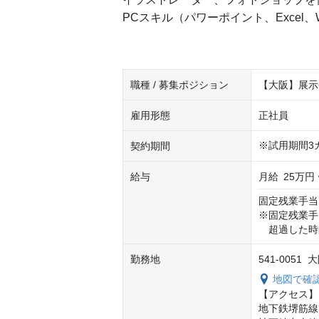
PCスキル（パワーポイント、Excel、W
職種 / 募集ポジション
【大阪】展示
雇用形態
正社員
※試用期間3
契約期間
給与
月給
25万円 
固定残業手当：3
※固定残業手
　超過した時
勤務地
541-005
地図で確
【アクセス】

地下鉄堺筋線