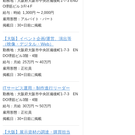
勤務地：大阪府大阪市中央区備後町1-7-3 END
O堺筋ビル３F/４F
給与：
時給
1,300円 〜 2,000円
雇用形態：アルバイト・パート
掲載日：
30+日
前に掲載
【大阪】イベント企画/運営、演出等
（映像・デジタル・Web）
勤務地：大阪府大阪市中央区備後町1-7-3 EN
DO堺筋ビル3階・4階
給与：
月給
25万円 〜 40万円
雇用形態：正社員
掲載日：
30+日
前に掲載
ITサービス運用・制作進行リーダー
勤務地：大阪府大阪市中央区備後町1-7-3 EN
DO堺筋ビル3階・4階
給与：
月給
30万円 〜 50万円
雇用形態：正社員
掲載日：
30+日
前に掲載
【大阪】展示資材の調達・購買担当