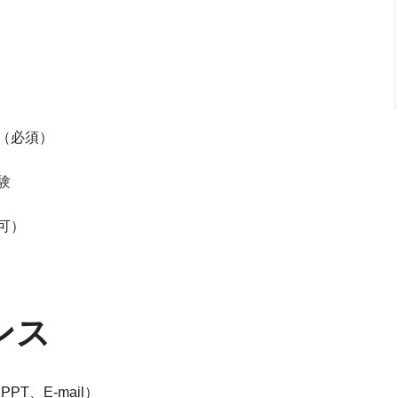
（必須）
験
可）
ンス
PT、E-mail）