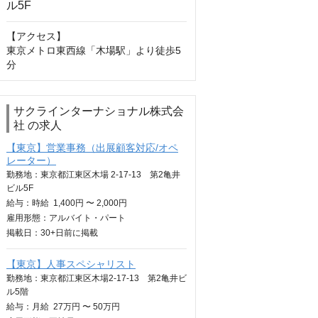
【アクセス】

東京メトロ東西線「木場駅」より徒歩5
分
サクラインターナショナル株式会
社 の求人
【東京】営業事務（出展顧客対応/オペ
レーター）
勤務地：東京都江東区木場 2-17-13 第2亀井
ビル5F
給与：
時給
1,400円 〜 2,000円
雇用形態：アルバイト・パート
掲載日：
30+日
前に掲載
【東京】人事スペシャリスト
勤務地：東京都江東区木場2-17-13 第2亀井ビ
ル5階
給与：
月給
27万円 〜 50万円