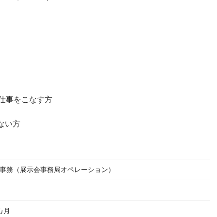
仕事をこなす方
ない方
事務（展示会事務局オペレーション）
カ月