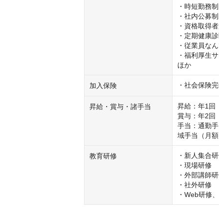
・時短勤務制
・社内公募制
・資格取得者
・定期健康診
・従業員なん
・福利厚生サ
ほか
・社会保険完
加入保険
昇給：年1回（
昇給・賞与・諸手当
賞与：年2回（
手当：通勤手
域手当（月額1
・新人集合研
教育研修
・現場研修

・外部講師研
・社外研修

・Web研修