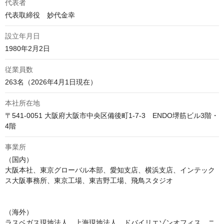
代表者
代表取締役　妙代金幸
設立年月日
1980年2月2日
従業員数
263名（2026年4月1日現在）
本社所在地
〒541-0051 大阪府大阪市中央区備後町1-7-3　ENDO堺筋ビル3階・
4階
事業所
（国内）

大阪本社、東京グローバル本部、愛知支店、横浜支店、インテック
ス大阪事務所、東京工場、東吉野工場、飛鳥スタジオ

（海外）

ラスベガス現地法人、上海現地法人、ドバイリエゾンオフィス、ニ