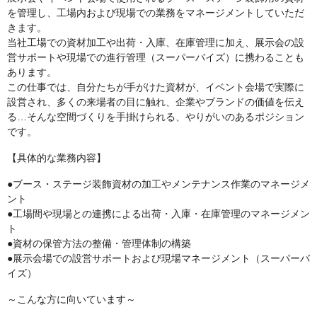
を管理し、工場内および現場での業務をマネージメントしていただ
きます。
当社工場での資材加工や出荷・入庫、在庫管理に加え、展示会の設
営サポートや現場での進行管理（スーパーバイズ）に携わることも
あります。
この仕事では、自分たちが手がけた資材が、イベント会場で実際に
設営され、多くの来場者の目に触れ、企業やブランドの価値を伝え
る…そんな空間づくりを手掛けられる、やりがいのあるポジション
です。
【具体的な業務内容】
●ブース・ステージ装飾資材の加工やメンテナンス作業のマネージメ
ント
●工場間や現場との連携による出荷・入庫・在庫管理のマネージメン
ト
●資材の保管方法の整備・管理体制の構築
●展示会場での設営サポートおよび現場マネージメント（スーパーバ
イズ）
～こんな方に向いています～