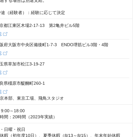
過する場合は別途支給。

中途（経験者）：経験に応じて決定
 東京都江東区木場2-17-13 第2亀井ビル5階
認
1 大阪府大阪市中央区備後町1-7-3 ENDO堺筋ビル3階・4階
認
 埼玉県草加市松江3-19-27
認
 奈良県橿原市醍醐町260-1
認
京本部、東京工場、飛鳥スタジオ
00～18:00

時間：20時間（2023年実績）
・日曜・祝日

休暇（初年度10日）、夏季休暇（8/13～8/15）、年末年始休暇