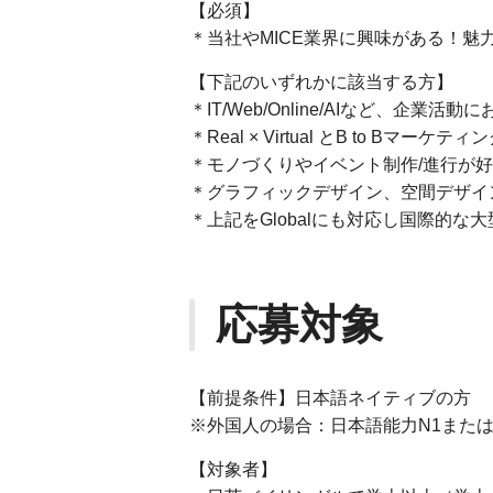
【必須】
＊当社やMICE業界に興味がある！魅
【下記のいずれかに該当する方】
＊IT/Web/Online/AIなど、
＊Real × Virtual とB to B
＊モノづくりやイベント制作/進行が
＊グラフィックデザイン、空間デザイ
＊上記をGlobalにも対応し国際的な大
応募対象
【前提条件】日本語ネイティブの方
※外国人の場合：日本語能力N1また
【対象者】