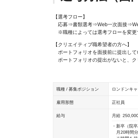
【選考フロー】
応募⇒書類選考⇒Web一次面接⇒W
※職種によっては選考フローを変更
【クリエイティブ職希望者の方へ】
ポートフォリオを面接前に提出して
ポートフォリオの提出がないと、ク
職種 / 募集ポジション
ロンドンキャ
雇用形態
正社員
給与
月給
250,0
・新卒（院卒/大
　月20時間分