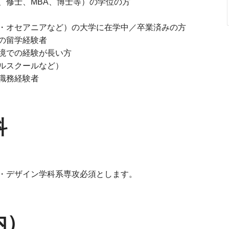
修士、MBA、博士等）の学位の方
・オセアニアなど）の⼤学に在学中／卒業済みの⽅
の留学経験者
境での経験が⻑い⽅
スクールなど）
職務経験者
科
・デザイン学科系専攻必須とします。
内）