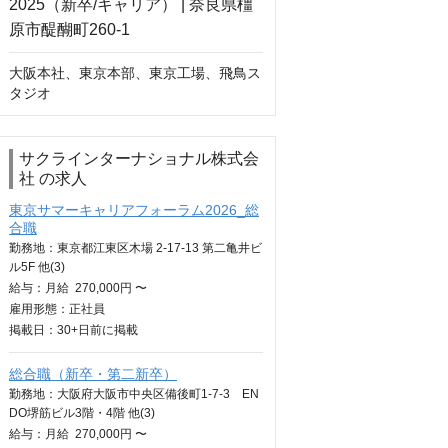
大阪本社、東京本部、東京工場、飛鳥ス
タジオ
サクラインターナショナル株式会
社 の求人
東京サマーキャリアフォーラム2026_総
合職
勤務地：東京都江東区木場 2-17-13 第二亀井ビ
ル5F 他(3)
給与：
月給
270,000円 〜
雇用形態：正社員
掲載日：
30+日
前に掲載
総合職（新卒・第二新卒）
勤務地：大阪府大阪市中央区備後町1-7-3 EN
DO堺筋ビル3階・4階 他(3)
給与：
月給
270,000円 〜