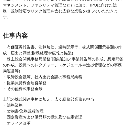
マネジメント、ファシリティ管理など）に加え、IPOに向けた法
務・規制対応やリスク管理を含む広範な業務を担っていただきま
す。
仕事内容
・有価証券報告書、決算短信、適時開示等、株式関係開示書類の作
成・届出と調整(財務経理や広報と協業)
・株主総会関係事務局業務(招集通知／事業報告等の作成、想定問答
の作成、役員へのレクチャー、スケジュールや進捗管理などの事務
局運営等)
・取締役会議等、社内重要会議の事務局業務
・従業員持株会運営業務
・その他株式事務全般
上記の株式関連事務に加え、広く総務部業務も担当
・法務業務
・契約書/業務規程管理
・固定資産および備品類の棚卸及び在庫管理
・オフィス改革