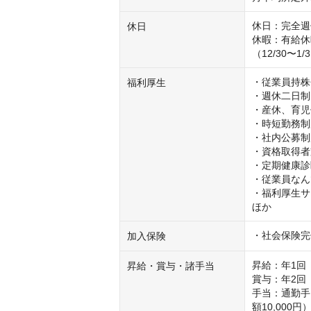
休日：完全週
休日
休暇：有給休
（12/30〜1/
・従業員持株
福利厚生
・週休二日制

・産休、育児
・時短勤務制
・社内公募制
・資格取得者
・定期健康診
・従業員なん
・福利厚生サ
ほか
・社会保険完
加入保険
昇給：年1回（
昇給・賞与・諸手当
賞与：年2回（
手当：通勤手
額10,000