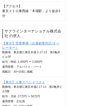
【アクセス】

東京メトロ東西線「木場駅」より徒歩3
分
サクラインターナショナル株式会
社 の求人
【東京】営業事務（出展顧客対応/オペ
レーター）
勤務地：東京都江東区木場 2-17-13 第2亀井
ビル5F
給与：
時給
1,400円 〜 2,000円
雇用形態：アルバイト・パート
掲載日：
30+日
前に掲載
【東京】人事スペシャリスト
勤務地：東京都江東区木場2-17-13 第2亀井ビ
ル5階
給与：
月給
27万円 〜 50万円
雇用形態：正社員