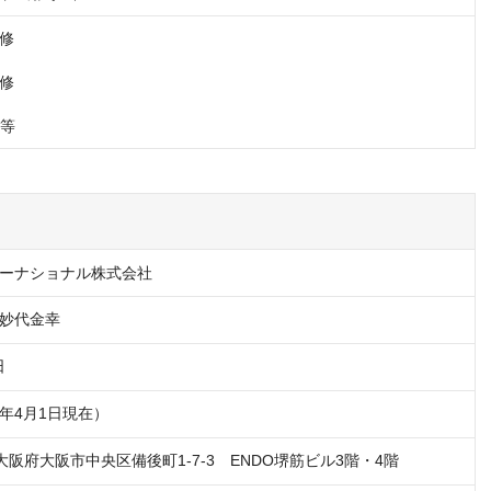
修

修

、等
ーナショナル株式会社
妙代金幸
日
26年4月1日現在）
51 大阪府大阪市中央区備後町1-7-3　ENDO堺筋ビル3階・4階