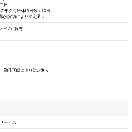
二日

後の年次有給休暇日数：10日

勤務実績により法定通り
シャツ）貸与

・勤務形態により法定通り
サービス