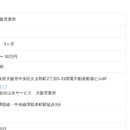
阪営業所
　3ヶ月
〜 30万円
給
 大阪府大阪市中央区久太郎町2丁目5-31関電不動産船場ビル6F
認
限会社山永サービス　大阪営業所

堺筋線・中央線堺筋本町駅徒歩3分
5日
