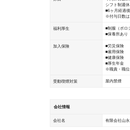
シフト制週休
■6ヶ月経過
※付与日数は
■制服（ポロ
福利厚生
■保養所あり
■労災保険

加入保険
■雇用保険

■健康保険

■厚生年金

※職責・職位
屋内禁煙
受動喫煙対策
会社情報
会社名
有限会社山永