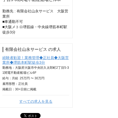
勤務先 : 有限会社山永サービス　大阪営
業所

■車通勤不可

■大阪メトロ堺筋線・中央線堺筋本町駅
徒歩3分
有限会社山永サービス の求人
経験者歓迎！業務管理◆正社員◆大阪営
業所◆堺筋本町駅徒歩3分
勤務地：大阪府大阪市中央区久太郎町2丁目5-3
1関電不動産船場ビル6F
給与：
月給
25万円 〜 30万円
雇用形態：正社員
掲載日：
30+日
前に掲載
すべての求人を見る