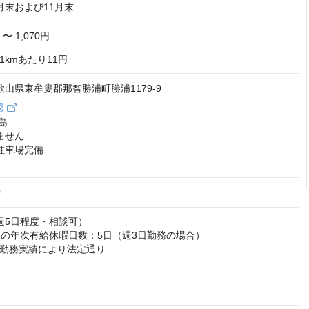
月末および11月末
 〜 1,070円
1kmあたり11円
 和歌山県東牟婁郡那智勝浦町勝浦1179-9
認
島

せん

駐車場完備

0
週5日程度・相談可）

後の年次有給休暇日数：5日（週3日勤務の場合）

勤務実績により法定通り