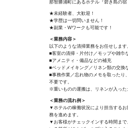
那智勝浦町にあるホテル『碧き島の宿
★未経験者、大歓迎！
★学歴は一切問いません！
★副業・Wワークも可能です！
＜業務内容＞
以下のような清掃業務をお任せします
■客室の清掃・片付け／モップや雑巾
■アメニティ・備品などの補充
■ベッドメイキング／リネン類の交換
■事務作業／忘れ物のメモを取ったり
不要です。
※重いものの運搬は、リネンが入った
＜業務の流れ例＞
▼ホテルの稼働状況により担当するお
務を進めます。
▼お客様がチェックインする時間まで