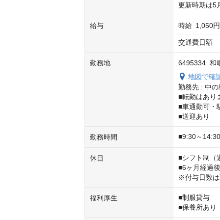
更新時期は5
給与
時給
1,050円
交通費日額　
勤務地
6495334
地図で確
勤務先 : 中の
■転勤はありま
■車通勤可・
■送迎あり
■9:30～14:3
勤務時間
■シフト制（
休日
■6ヶ月経過
※付与日数は
■制服貸与

福利厚生
■保養所あり