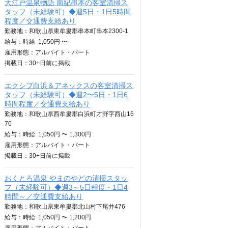
大江戸温泉物語 南紀串本の客室清掃ス
タッフ（未経験可）◆週5日・1日5時間
程度／交通費支給あり
勤務地：和歌山県東牟婁郡串本町串本2300-1
給与：
時給
1,050円 〜
雇用形態：アルバイト・パート
掲載日：
30+日
前に掲載
エクシブ白浜＆アネックスの客室清掃ス
タッフ（未経験可）◆週2〜5日・1日6
時間程度／交通費支給あり
勤務地：和歌山県西牟婁郡白浜町才野字西山16
70
給与：
時給
1,050円 〜 1,300円
雇用形態：アルバイト・パート
掲載日：
30+日
前に掲載
おくとろ温泉 やまのやどの清掃スタッ
フ（未経験可）◆週3～5日程度・1日4
時間～／交通費支給あり
勤務地：和歌山県東牟婁郡北山村下尾井476
給与：
時給
1,050円 〜 1,200円