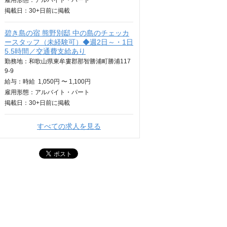
雇用形態：アルバイト・パート
掲載日：
30+日
前に掲載
碧き島の宿 熊野別邸 中の島のチェッカ
ースタッフ（未経験可）◆週2日～・1日
5.5時間／交通費支給あり
勤務地：和歌山県東牟婁郡那智勝浦町勝浦117
9-9
給与：
時給
1,050円 〜 1,100円
雇用形態：アルバイト・パート
掲載日：
30+日
前に掲載
すべての求人を見る