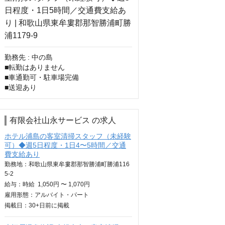
勤務先 : 中の島

■転勤はありません

■車通勤可・駐車場完備

■送迎あり
有限会社山永サービス の求人
ホテル浦島の客室清掃スタッフ（未経験
可）◆週5日程度・1日4〜5時間／交通
費支給あり
勤務地：和歌山県東牟婁郡那智勝浦町勝浦116
5-2
給与：
時給
1,050円 〜 1,070円
雇用形態：アルバイト・パート
掲載日：
30+日
前に掲載