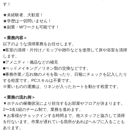
す！
★未経験者、大歓迎！
★学歴は一切問いません！
★副業・Wワークも可能です！
＜業務内容＞
以下のような清掃業務をお任せします。
■客室の清掃・片付け／モップや雑巾などを使用して床や浴室を清掃
します。
■アメニティ・備品などの補充
■ベッドメイキング／リネン類の交換などです。
■事務作業／忘れ物のメモを取ったり、日報にチェックを記入したり
する程度です。PCスキルは不要です。
※重いものの運搬は、リネンが入ったカートを動かす程度です。
＜業務の流れ例＞
▼ホテルの稼働状況により担当するお部屋やフロアが決まります。
2〜3名1組のチーム制で、業務を進めます。
▼お客様がチェックインする時間まで、他スタッフと協力して清掃
を行ないます。作業が遅れている箇所があればヘルプに入ることも
あります。