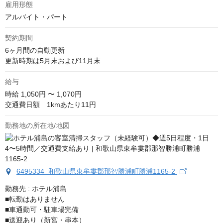
雇用形態
アルバイト・パート
契約期間
6ヶ月間の自動更新

更新時期は5月末および11月末
給与
時給
1,050円 〜 1,070円
交通費日額　1kmあたり11円
勤務地の所在地/地図
6495334 和歌山県東牟婁郡那智勝浦町勝浦1165-2
勤務先 : ホテル浦島

■転勤はありません

■車通勤可・駐車場完備

■送迎あり（新宮・串本）
