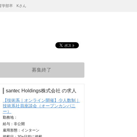
育学部卒 Kさん
募集終了
santec Holdings株式会社 の求人
【技術系｜オンライン開催】少人数制｜
技術系社員座談会（オープンカンパニ
ー）
勤務地：
給与：
非公開
雇用形態：インターン
掲載日：
30+日
前に掲載