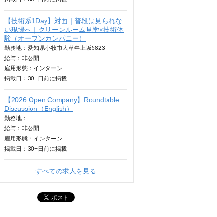
【技術系1Day】対面｜普段は見られな
い現場へ｜クリーンルーム見学×技術体
験（オープンカンパニー）
勤務地：愛知県小牧市大草年上坂5823
給与：
非公開
雇用形態：インターン
掲載日：
30+日
前に掲載
【2026 Open Company】Roundtable
Discussion（English）
勤務地：
給与：
非公開
雇用形態：インターン
掲載日：
30+日
前に掲載
すべての求人を見る