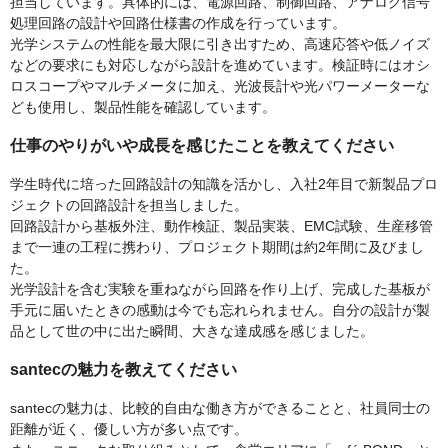
担当しています。具体的には、電源回路、制御回路、アナログ信号
処理回路の設計や回路仕様書の作成を行っています。
光学システムの性能を最大限に引き出すため、高速応答や低ノイズ
などの要求にも対応しながら設計を進めています。検証時にはオシ
ロスコープやマルチメータに加え、光波長計や光パワーメーターな
ども使用し、製品性能を確認しています。
仕事のやりがいや成長を感じたことを教えてください
学生時代に培った回路設計の知識を活かし、入社2年目で新製品プロ
ジェクトの回路設計を担当しました。
回路設計から基板外注、動作検証、製品実装、EMC試験、生産移管
まで一連の工程に携わり、プロジェクト期間は約2年間に及びまし
た。
光学設計を含む実験を重ねながら回路を作り上げ、完成した基板が
手元に届いたときの感動は今でも忘れられません。自分の設計が製
品として世の中に出た瞬間、大きな達成感を感じました。
santecの魅力を教えてください
santecの魅力は、比較的自由な働き方ができることと、社員同士の
距離が近く、優しい方が多い点です。