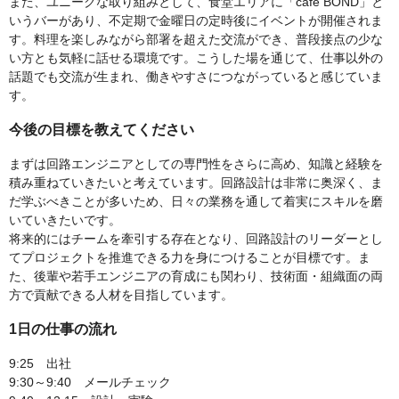
また、ユニークな取り組みとして、食堂エリアに「café BOND」と
いうバーがあり、不定期で金曜日の定時後にイベントが開催されま
す。料理を楽しみながら部署を超えた交流ができ、普段接点の少な
い方とも気軽に話せる環境です。こうした場を通じて、仕事以外の
話題でも交流が生まれ、働きやすさにつながっていると感じていま
す。
今後の目標を教えてください
まずは回路エンジニアとしての専門性をさらに高め、知識と経験を
積み重ねていきたいと考えています。回路設計は非常に奥深く、ま
だ学ぶべきことが多いため、日々の業務を通して着実にスキルを磨
いていきたいです。
将来的にはチームを牽引する存在となり、回路設計のリーダーとし
てプロジェクトを推進できる力を身につけることが目標です。ま
た、後輩や若手エンジニアの育成にも関わり、技術面・組織面の両
方で貢献できる人材を目指しています。
1日の仕事の流れ
9:25 出社
9:30～9:40 メールチェック