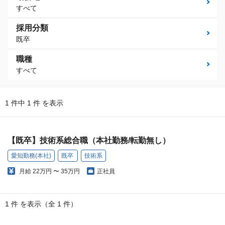
すべて
採用分類
既卒
職種
すべて
1 件中 1 件 を表示
【既卒】技術系総合職（本社勤務/転勤無し）
愛知勤務(本社)
既卒
技術系
月給
22万円 〜 35万円
正社員
1 件 を表示（全 1 件）