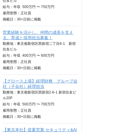
住友ビル
給与：
年収
500万円 〜 750万円
雇用形態：正社員
掲載日：
30+日
前に掲載
営業経験を活かし、仲間の成長を支え
る。育成と採用担当募集！
勤務地：東京都新宿区西新宿二丁目6-1 新宿
住友ビル
給与：
年収
400万円 〜 600万円
雇用形態：正社員
掲載日：
30+日
前に掲載
【グロース上場】経理財務 グループ会
社（子会社）経理担当
勤務地：東京都新宿区西新宿2-6-1 新宿住友ビ
ル20F
給与：
年収
500万円 〜 700万円
雇用形態：正社員
掲載日：
30+日
前に掲載
【東京本社】提案営業 セキュリティ&AI