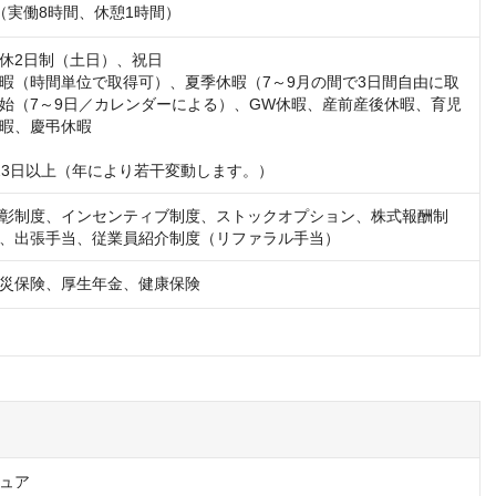
:00（実働8時間、休憩1時間）
休2日制（土日）、祝日

暇（時間単位で取得可）、夏季休暇（7～9月の間で3日間自由に取
始（7～9日／カレンダーによる）、GW休暇、産前産後休暇、育児
暇、慶弔休暇

23日以上（年により若干変動します。）
彰制度、インセンティブ制度、ストックオプション、株式報酬制
、出張手当、従業員紹介制度（リファラル手当）
災保険、厚生年金、健康保険
ュア