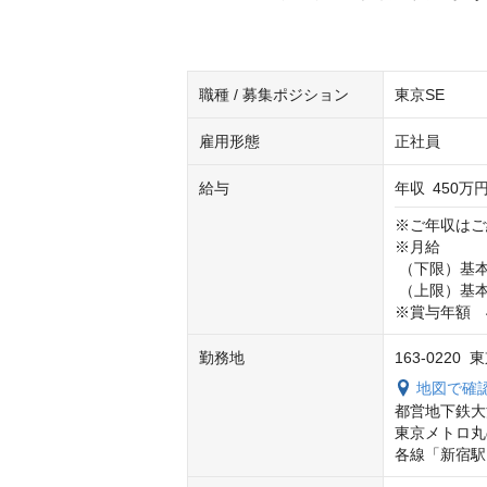
職種 / 募集ポジション
東京SE
雇用形態
正社員
給与
年収
450万円
※ご年収はご
※月給

 （下限）基本給 261,000円＋基本給固定残業代40時間分   81,600円＝342,600円

 （上限）基本給 344,000円＋基本給固定残業代40時間分 107,500円＝451,500円

※賞与年額　40
勤務地
163-022
地図で確
都営地下鉄大
東京メトロ丸
各線「新宿駅