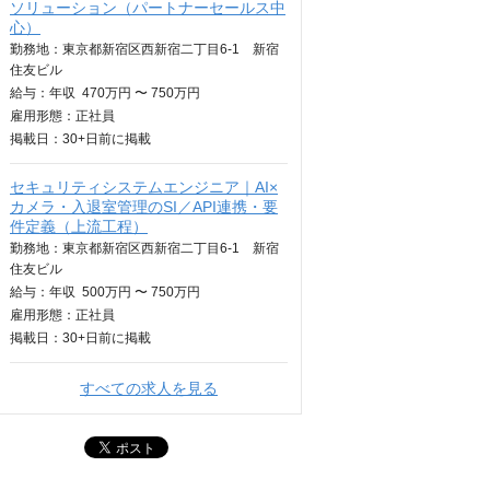
ソリューション（パートナーセールス中
心）
勤務地：東京都新宿区西新宿二丁目6-1 新宿
住友ビル
給与：
年収
470万円 〜 750万円
雇用形態：正社員
掲載日：
30+日
前に掲載
セキュリティシステムエンジニア｜AI×
カメラ・入退室管理のSI／API連携・要
件定義（上流工程）
勤務地：東京都新宿区西新宿二丁目6-1 新宿
住友ビル
給与：
年収
500万円 〜 750万円
雇用形態：正社員
掲載日：
30+日
前に掲載
すべての求人を見る