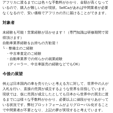
アフリカに渡るまでには色々な手数料がかかり、金額が高くなって
いるので、購入が難しいのが現状。SellCaがあれば中間業者が必要
なくなるので、安い価格でアフリカの方に届けることができます。
対象者
未経験も可能！営業経験が活かせます！（専門知識は研修期間で習
得頂けます）
自動車業界経験をお持ちの方歓迎！
└・整備士のご経験
・中古車査定のご経験
・自動車業界での何らかの就業経験
（ディーラー、中古車販売の経験などでもOK）
今後の展望
例えば日本国内の車を売りたいと考える方に対して、世界中の人が
入札を行い、直接の売買が成立するような世界を目指しています。
現状では、仮に売買が成立したとしても日本から世界中の買主に渡
るまでには様々な手数料がかかり、必要以上に値段がせりあがって
いる状況です。弊社プロットフォームがよりグローバル化すること
で中間業者が不要となり、上記の夢が実現すると考えています。