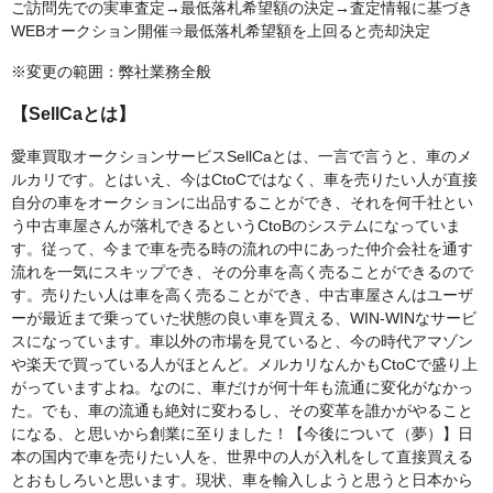
ご訪問先での実車査定→最低落札希望額の決定→査定情報に基づき
WEBオークション開催⇒最低落札希望額を上回ると売却決定
※変更の範囲：弊社業務全般
【SellCaとは】
愛車買取オークションサービスSellCaとは、一言で言うと、車のメ
ルカリです。とはいえ、今はCtoCではなく、車を売りたい人が直接
自分の車をオークションに出品することができ、それを何千社とい
う中古車屋さんが落札できるというCtoBのシステムになっていま
す。従って、今まで車を売る時の流れの中にあった仲介会社を通す
流れを一気にスキップでき、その分車を高く売ることができるので
す。売りたい人は車を高く売ることができ、中古車屋さんはユーザ
ーが最近まで乗っていた状態の良い車を買える、WIN-WINなサービ
スになっています。車以外の市場を見ていると、今の時代アマゾン
や楽天で買っている人がほとんど。メルカリなんかもCtoCで盛り上
がっていますよね。なのに、車だけが何十年も流通に変化がなかっ
た。でも、車の流通も絶対に変わるし、その変革を誰かがやること
になる、と思いから創業に至りました！【今後について（夢）】日
本の国内で車を売りたい人を、世界中の人が入札をして直接買える
とおもしろいと思います。現状、車を輸入しようと思うと日本から