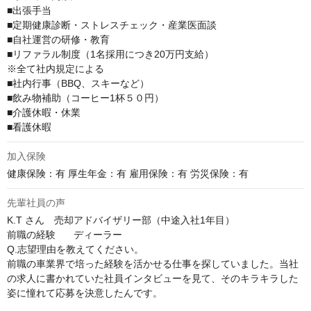
■出張手当

■定期健康診断・ストレスチェック・産業医面談

■自社運営の研修・教育

■リファラル制度（1名採用につき20万円支給）

※全て社内規定による

■社内行事（BBQ、スキーなど）

■飲み物補助（コーヒー1杯５０円）

■介護休暇・休業

■看護休暇
加入保険
健康保険：有 厚生年金：有 雇用保険：有 労災保険：有
先輩社員の声
K.T さん　売却アドバイザリー部（中途入社1年目）

前職の経験	ディーラー

Q.志望理由を教えてください。

前職の車業界で培った経験を活かせる仕事を探していました。当社
の求人に書かれていた社員インタビューを見て、そのキラキラした
姿に憧れて応募を決意したんです。
