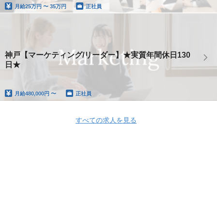
月給
25万円 〜 35万円
正社員
神戸【マーケティング/リーダー】★実質年間休日130
日★
月給
480,000円 〜
正社員
すべての求人を見る