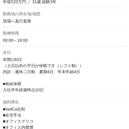
年収520万円 ／ 31歳 経験3年
勤務地の所在地/地図
現場へ直行直帰
勤務時間
09:00～18:00
休日
年間130日

（土日以外の平日が休暇です（シフト制））

内訳：週休二日制、夏期4日、年末年始4日

■有給休暇

入社半年経過時点10日
福利厚生
■SellCa社割

■住宅手当

■オフィスグリコ

■オフィス内禁煙
