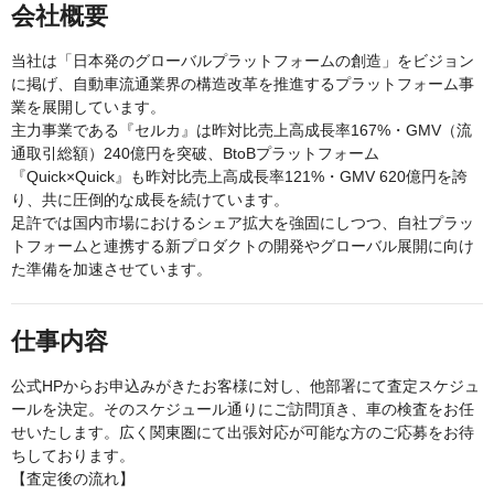
会社概要
当社は「日本発のグローバルプラットフォームの創造」をビジョン
に掲げ、自動車流通業界の構造改革を推進するプラットフォーム事
業を展開しています。
主力事業である『セルカ』は昨対比売上高成長率167%・GMV（流
通取引総額）240億円を突破、BtoBプラットフォーム
『Quick×Quick』も昨対比売上高成長率121%・GMV 620億円を誇
り、共に圧倒的な成長を続けています。
足許では国内市場におけるシェア拡大を強固にしつつ、自社プラッ
トフォームと連携する新プロダクトの開発やグローバル展開に向け
た準備を加速させています。
仕事内容
公式HPからお申込みがきたお客様に対し、他部署にて査定スケジュ
ールを決定。そのスケジュール通りにご訪問頂き、車の検査をお任
せいたします。広く関東圏にて出張対応が可能な方のご応募をお待
ちしております。
【査定後の流れ】