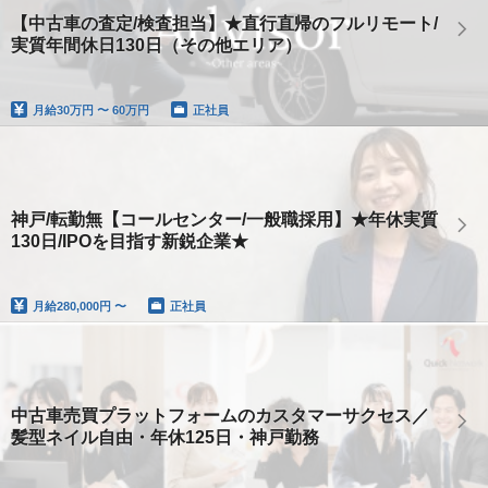
【中古車の査定/検査担当】★直行直帰のフルリモート/
実質年間休日130日（その他エリア）
月給
30万円 〜 60万円
正社員
神戸/転勤無【コールセンター/一般職採用】★年休実質
130日/IPOを目指す新鋭企業★
月給
280,000円 〜
正社員
中古車売買プラットフォームのカスタマーサクセス／
髪型ネイル自由・年休125日・神戸勤務