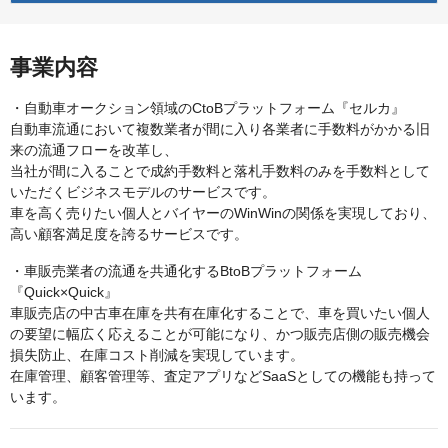
事業内容
・自動車オークション領域のCtoBプラットフォーム『セルカ』
自動車流通において複数業者が間に入り各業者に手数料がかかる旧
来の流通フローを改革し、
当社が間に入ることで成約手数料と落札手数料のみを手数料として
いただくビジネスモデルのサービスです。
車を高く売りたい個人とバイヤーのWinWinの関係を実現しており、
高い顧客満足度を誇るサービスです。
・車販売業者の流通を共通化するBtoBプラットフォーム
『Quick×Quick』
車販売店の中古車在庫を共有在庫化することで、車を買いたい個人
の要望に幅広く応えることが可能になり、かつ販売店側の販売機会
損失防止、在庫コスト削減を実現しています。
在庫管理、顧客管理等、査定アプリなどSaaSとしての機能も持って
います。