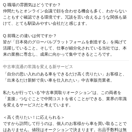
Q.職場の雰囲気はどうですか？

仲間たちとオンライン会議で顔を合わせる機会も多く、わからない
こともすぐ確認できる環境です。冗談を言い合えるような関係も築
けて、とても馴染みやすい会社だと感じます。

Q.前職との違いは何ですか？

皆が「日本発のグローバルプラットフォームを創造する」を掲げて
活躍していること。そして、仕事が細分化されている当社では、本
来の業務に専念し、成果に向かって集中できるところです。
中古車流通の常識を変える新サービス
「自分の思い入れのある車をできるだけ高く売りたい」お客様と、
「出来るだけ新鮮で良い車を仕入れたい」中古車販売業者。

私たちが行っている”中古車買取りオークション”は、この両者を
「直接」つなぐことで中間コストを省くことができる、業界の常識
を変えるサービスだと考えています。

＜高く売りたい！に応えられる＞

ですから訪問して行うのは、個人のお客様から車を買い取ることで
はありません。値段はオークションで決まります。出品手数料は無