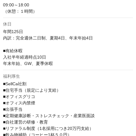
09:00～18:00

（休憩：１時間）
休日
年間125日

内訳：完全週休二日制、夏期4日、年末年始4日

■有給休暇

入社半年経過時点10日

年末年始、GW、夏季休暇
福利厚生
■SellCa社割

■住宅手当（規定により支給）

■オフィスグリコ

■オフィス内禁煙

■出張手当

■定期健康診断・ストレスチェック・産業医面談

■自社運営の研修・教育

■リファラル制度（1名採用につき20万円支給）

■飲み物補助（コーヒー1杯５０円）
