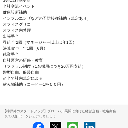
SellCa社割制度

全社交流イベント

健康診断補助

インフルエンザなどの予防接種補助（規定あり）

オフィスグリコ

オフィス内禁煙

出張手当

昇給 年2回（マネージャー以上は年1回）

決算賞与　年1回（6月）

残業手当

自社運営の研修・教育

リファラル制度（1名採用につき20万円支給）

髪型自由、服装自由

※全て社内規定による

飲み物補助（コーヒー1杯５０円）
【神戸発のスタートアップ】グローバル展開に向けた経営企画・戦略実務
（COO直下） をシェアしましょう