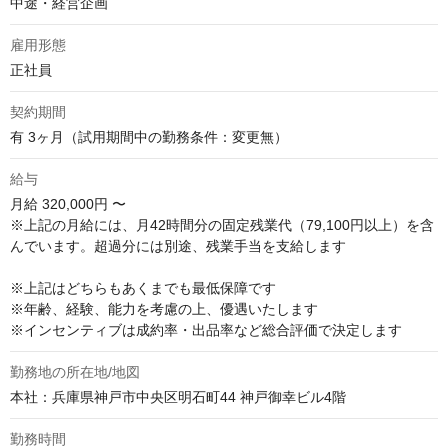
中途・経営企画
雇用形態
正社員
契約期間
有 3ヶ月（試用期間中の勤務条件：変更無）
給与
月給
320,000円 〜
※上記の月給には、月42時間分の固定残業代（79,100円以上）を含
んでいます。超過分には別途、残業手当を支給します

※上記はどちらもあくまでも最低保障です

※年齢、経験、能力を考慮の上、優遇いたします

※インセンティブは成約率・出品率など総合評価で決定します
勤務地の所在地/地図
本社：兵庫県神戸市中央区明石町44 神戸御幸ビル4階
勤務時間