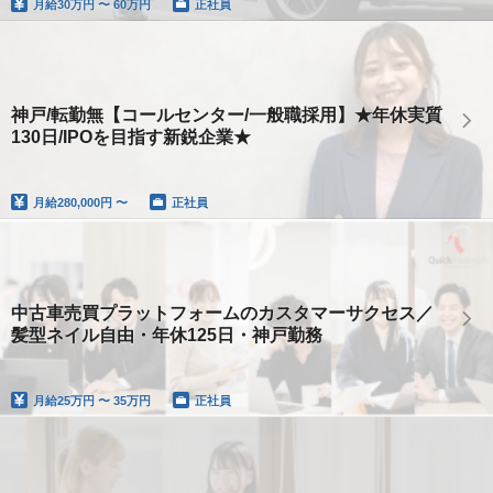
月給
30万円 〜 60万円
正社員
神戸/転勤無【コールセンター/一般職採用】★年休実質
130日/IPOを目指す新鋭企業★
月給
280,000円 〜
正社員
中古車売買プラットフォームのカスタマーサクセス／
髪型ネイル自由・年休125日・神戸勤務
月給
25万円 〜 35万円
正社員