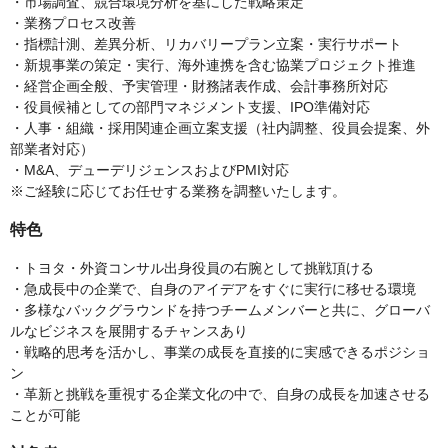
・市場調査、競合環境分析を基にした戦略策定
・業務プロセス改善
・指標計測、差異分析、リカバリープラン立案・実行サポート
・新規事業の策定・実行、海外連携を含む協業プロジェクト推進
・経営企画全般、予実管理・財務諸表作成、会計事務所対応
・役員候補としての部門マネジメント支援、IPO準備対応
・人事・組織・採用関連企画立案支援（社内調整、役員会提案、外
部業者対応）
・M&A、デューデリジェンスおよびPMI対応
※ご経験に応じてお任せする業務を調整いたします。
特色
・トヨタ・外資コンサル出身役員の右腕として挑戦頂ける
・急成長中の企業で、自身のアイデアをすぐに実行に移せる環境
・多様なバックグラウンドを持つチームメンバーと共に、グローバ
ルなビジネスを展開するチャンスあり
・戦略的思考を活かし、事業の成長を直接的に実感できるポジショ
ン
・革新と挑戦を重視する企業文化の中で、自身の成長を加速させる
ことが可能