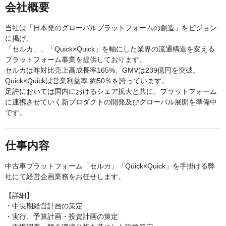
会社概要
当社は「日本発のグローバルプラットフォームの創造」をビジョン
に掲げ、
「セルカ」、「Quick×Quick」を軸にした業界の流通構造を変える
プラットフォーム事業を提供しております。
セルカは昨対比売上高成長率165%、GMVは239億円を突破。
Quick×Quickは営業利益率 約50％を誇っています。
足許においては国内におけるシェア拡大と共に、プラットフォーム
に連携させていく新プロダクトの開発及びグローバル展開を準備中
です。
仕事内容
中古車プラットフォーム「セルカ」「Quick×Quick」を手掛ける弊
社にて経営企画業務をお任せします。
【詳細】
・中長期経営計画の策定
・実行、予算計画・投資計画の策定