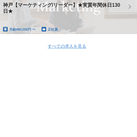
神戸【マーケティング/リーダー】★実質年間休日130
日★
月給
480,000円 〜
正社員
すべての求人を見る