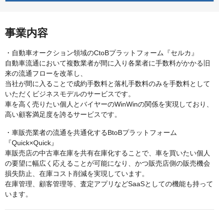
事業内容
・自動車オークション領域のCtoBプラットフォーム『セルカ』
自動車流通において複数業者が間に入り各業者に手数料がかかる旧
来の流通フローを改革し、
当社が間に入ることで成約手数料と落札手数料のみを手数料として
いただくビジネスモデルのサービスです。
車を高く売りたい個人とバイヤーのWinWinの関係を実現しており、
高い顧客満足度を誇るサービスです。
・車販売業者の流通を共通化するBtoBプラットフォーム
『Quick×Quick』
車販売店の中古車在庫を共有在庫化することで、車を買いたい個人
の要望に幅広く応えることが可能になり、かつ販売店側の販売機会
損失防止、在庫コスト削減を実現しています。
在庫管理、顧客管理等、査定アプリなどSaaSとしての機能も持って
います。