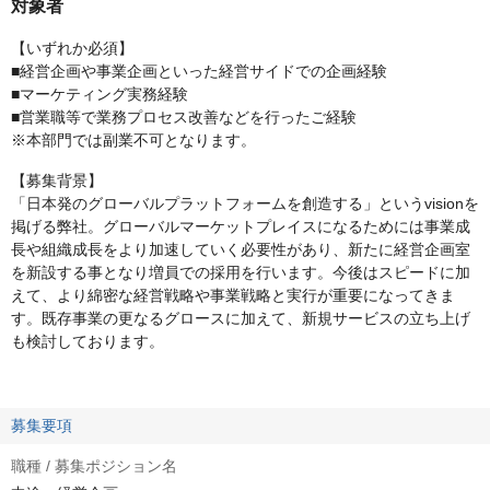
対象者
【いずれか必須】
■経営企画や事業企画といった経営サイドでの企画経験
■マーケティング実務経験
■営業職等で業務プロセス改善などを行ったご経験
※本部門では副業不可となります。
【募集背景】
「日本発のグローバルプラットフォームを創造する」というvisionを
掲げる弊社。グローバルマーケットプレイスになるためには事業成
長や組織成長をより加速していく必要性があり、新たに経営企画室
を新設する事となり増員での採用を行います。今後はスピードに加
えて、より綿密な経営戦略や事業戦略と実行が重要になってきま
す。既存事業の更なるグロースに加えて、新規サービスの立ち上げ
も検討しております。
募集要項
職種 / 募集ポジション名